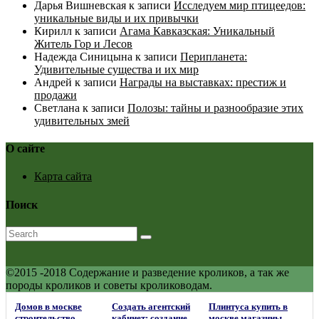
Дарья Вишневская
к записи
Исследуем мир птицеедов:
уникальные виды и их привычки
Кирилл
к записи
Агама Кавказская: Уникальный
Житель Гор и Лесов
Надежда Синицына
к записи
Перипланета:
Удивительные существа и их мир
Андрей
к записи
Награды на выставках: престиж и
продажи
Светлана
к записи
Полозы: тайны и разнообразие этих
удивительных змей
О сайте
Карта сайта
Поиск
©2015 -2018 Содержание и разведение кроликов, а так же
породы кроликов и советы кролиководам.
Домов в москве
Создать агентский
Плинтуса купить в
строительство
кабинет: создание
москве магазины