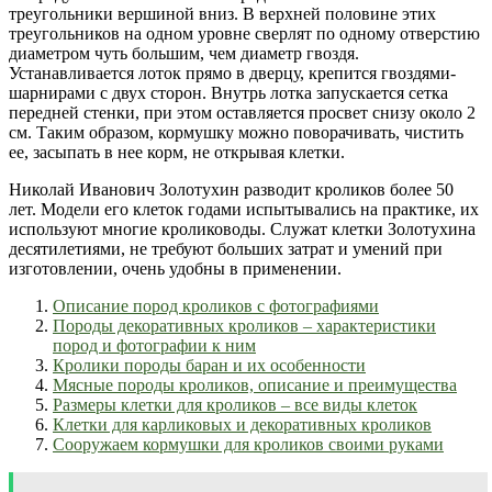
треугольники вершиной вниз. В верхней половине этих
треугольников на одном уровне сверлят по одному отверстию
диаметром чуть большим, чем диаметр гвоздя.
Устанавливается лоток прямо в дверцу, крепится гвоздями-
шарнирами с двух сторон. Внутрь лотка запускается сетка
передней стенки, при этом оставляется просвет снизу около 2
см. Таким образом, кормушку можно поворачивать, чистить
ее, засыпать в нее корм, не открывая клетки.
Николай Иванович Золотухин разводит кроликов более 50
лет. Модели его клеток годами испытывались на практике, их
используют многие кролиководы. Служат клетки Золотухина
десятилетиями, не требуют больших затрат и умений при
изготовлении, очень удобны в применении.
Описание пород кроликов с фотографиями
Породы декоративных кроликов – характеристики
пород и фотографии к ним
Кролики породы баран и их особенности
Мясные породы кроликов, описание и преимущества
Размеры клетки для кроликов – все виды клеток
Клетки для карликовых и декоративных кроликов
Сооружаем кормушки для кроликов своими руками