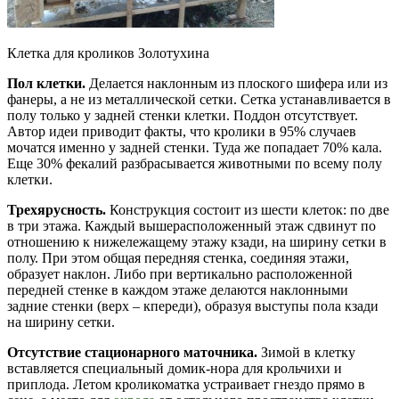
Клетка для кроликов Золотухина
Пол клетки.
Делается наклонным из плоского шифера или из
фанеры, а не из металлической сетки. Сетка устанавливается в
полу только у задней стенки клетки. Поддон отсутствует.
Автор идеи приводит факты, что кролики в 95% случаев
мочатся именно у задней стенки. Туда же попадает 70% кала.
Еще 30% фекалий разбрасывается животными по всему полу
клетки.
Трехярусность.
Конструкция состоит из шести клеток: по две
в три этажа. Каждый вышерасположенный этаж сдвинут по
отношению к нижележащему этажу кзади, на ширину сетки в
полу. При этом общая передняя стенка, соединяя этажи,
образует наклон. Либо при вертикально расположенной
передней стенке в каждом этаже делаются наклонными
задние стенки (верх – кпереди), образуя выступы пола кзади
на ширину сетки.
Отсутствие стационарного маточника.
Зимой в клетку
вставляется специальный домик-нора для крольчихи и
приплода. Летом кроликоматка устраивает гнездо прямо в