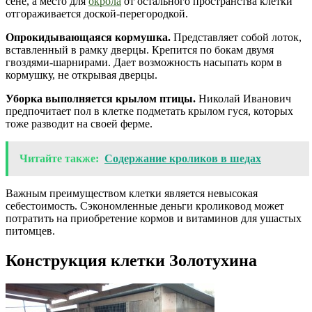
сене, а место для
окрола
от остального пространства клетки
отгораживается доской-перегородкой.
Опрокидывающаяся кормушка.
Представляет собой лоток,
вставленный в рамку дверцы. Крепится по бокам двумя
гвоздями-шарнирами. Дает возможность насыпать корм в
кормушку, не открывая дверцы.
Уборка выполняется крылом птицы.
Николай Иванович
предпочитает пол в клетке подметать крылом гуся, которых
тоже разводит на своей ферме.
Читайте также:
Содержание кроликов в шедах
Важным преимуществом клетки является невысокая
себестоимость. Сэкономленные деньги кроликовод может
потратить на приобретение кормов и витаминов для ушастых
питомцев.
Конструкция клетки Золотухина