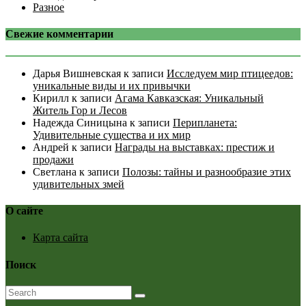
Разное
Свежие комментарии
Дарья Вишневская
к записи
Исследуем мир птицеедов:
уникальные виды и их привычки
Кирилл
к записи
Агама Кавказская: Уникальный
Житель Гор и Лесов
Надежда Синицына
к записи
Перипланета:
Удивительные существа и их мир
Андрей
к записи
Награды на выставках: престиж и
продажи
Светлана
к записи
Полозы: тайны и разнообразие этих
удивительных змей
О сайте
Карта сайта
Поиск