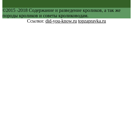
©2015 -2018 Содержание и разведение кроликов, а так же
породы кроликов и советы кролиководам.
Ссылки:
did-you-know.ru
topzapravka.ru