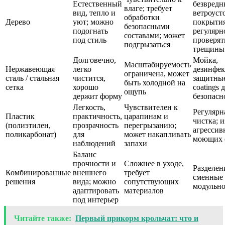
Естественный
безвредн
влаге; требует
вид, тепло и
ветроуст
обработки
Дерево
уют; можно
покрытия
безопасными
подогнать
регулярн
составами; может
под стиль
проверят
подгрызаться
трещины
Долговечно,
Мойка,
Масштабируемость
Нержавеющая
легко
дезинфек
ограничена, может
сталь / стальная
чистится,
защитны
быть холодной на
сетка
хорошо
coatings 
ощупь
держит форму
безопасн
Легкость,
Чувствителен к
Регулярн
Пластик
практичность,
царапинам и
чистка; и
(полиэтилен,
прозрачность
перегрызанию;
агрессив
поликарбонат)
для
может накапливать
моющих 
наблюдений
запахи
Баланс
прочности и
Сложнее в уходе,
Разделен
Комбинированные
внешнего
требует
сменные 
решения
вида; можно
сопутствующих
модульно
адаптировать
материалов
под интерьер
Читайте также:
Первый прикорм крольчат: что и