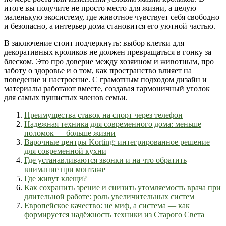
итоге вы получите не просто место для жизни, а целую
маленькую экосистему, где животное чувствует себя свободно
и безопасно, а интерьер дома становится его уютной частью.
В заключение стоит подчеркнуть: выбор клетки для
декоративных кроликов не должен превращаться в гонку за
блеском. Это про доверие между хозяином и животным, про
заботу о здоровье и о том, как пространство влияет на
поведение и настроение. С грамотным подходом дизайн и
материалы работают вместе, создавая гармоничный уголок
для самых пушистых членов семьи.
Преимущества ставок на спорт через телефон
Надежная техника для современного дома: меньше
поломок — больше жизни
Варочные центры Korting: интегрированное решение
для современной кухни
Где устанавливаются звонки и на что обратить
внимание при монтаже
Где живут клещи?
Как сохранить зрение и снизить утомляемость врача при
длительной работе: роль увеличительных систем
Европейское качество: не миф, а система — как
формируется надёжность техники из Старого Света