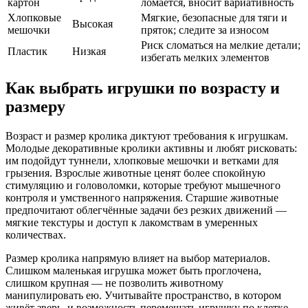
картон
ломается, вносит вариативность
Хлопковые
Мягкие, безопасные для тяги и
Высокая
мешочки
пряток; следите за износом
Риск сломаться на мелкие детали;
Пластик
Низкая
избегать мелких элементов
Как выбрать игрушки по возрасту и
размеру
Возраст и размер кролика диктуют требования к игрушкам.
Молодые декоративные кролики активны и любят рисковать:
им подойдут туннели, хлопковые мешочки и ветками для
грызения. Взрослые животные ценят более спокойную
стимуляцию и головоломки, которые требуют мышечного
контроля и умственного напряжения. Старшие животные
предпочитают облегчённые задачи без резких движений —
мягкие текстуры и доступ к лакомствам в умеренных
количествах.
Размер кролика напрямую влияет на выбор материалов.
Слишком маленькая игрушка может быть проглочена,
слишком крупная — не позволить животному
манипулировать ею. Учитывайте пространство, в котором
живёт зверь, и возможность перемещать игрушку по клетке