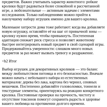
предметов. Важно учитывать характер животного: робкие
кролики будут радоваться более спокойной и рассчитанной
игре, а любознательные — активным задачам с элементами
исследования. Только наблюдениями можно прийти к
наилучшему набору игрушек именно для вашего кролика.
Маленькие хитрости дома тоже работают: когда вы добавляете
новую игрушку, оставляйте её на шаг от привычной зоны —
кролику нужно время, чтобы привыкнуть. Постепенная
адаптация снижает риск стресса и позволяет животному
быстрее интегрировать новый предмет в свой сценарий игры.
Придерживайтесь умеренности: слишком много новых
предметов за раз может вызвать тревогу и раздражение.
<h2 Итог
Выбор игрушек для декоративных кроликов — это баланс
между любопытством питомца и его безопасностью. Вначале
можно начать с небольшого набора из естественных
материалов: дерева без лака, картона без чернил, сеняных
мешочков. Постепенно добавляйте головоломки, тоннели и
текстурные элементы, ориентируясь на реакцию конкретного
кролика. Постоянные проверки на прочность, чистоту и
отсутствие токсинов помогут сохранить радость и здоровье
вашего любимца на протяжении долгого времени.