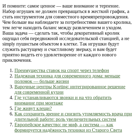
И помните: самое ценное — ваше внимание и терпение.
Набор игрушек не должен превращаться в жесткий график, а
стать инструментом для совместного времяпрепровождения.
Чем больше вы наблюдаете за потребностями вашего кролика,
тем легче находить баланс между развлечением и уходом.
Ваша задача — сделать так, чтобы декоративный кролик
ощущал себя передвижной исследовательской станцией, а не
simply пушистым объектом в клетке. Так игрушки будут
служить растущему и счастливому зверьку, и вам будет
приятно видеть его удовлетворение от каждого нового
приключения.
Преимущества ставок на спорт через телефон
Надежная техника для современного дома: меньше
поломок — больше жизни
Варочные центры Korting: интегрированное решение
для современной кухни
Где устанавливаются звонки и на что обратить
внимание при монтаже
Где живут клещи?
Как сохранить зрение и снизить утомляемость врача при
длительной работе: роль увеличительных систем
Европейское качество: не миф, а система — как
формируется надёжность техники из Старого Света