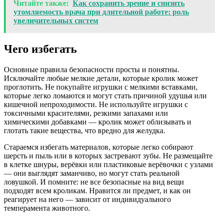
Читайте также:
Как сохранить зрение и снизить
утомляемость врача при длительной работе: роль
увеличительных систем
Чего избегать
Основные правила безопасности просты и понятны.
Исключайте любые мелкие детали, которые кролик может
проглотить. Не покупайте игрушки с мелкими вставками,
которые легко ломаются и могут стать причиной удушья или
кишечной непроходимости. Не используйте игрушки с
токсичными красителями, резкими запахами или
химическими добавками — кролик может облизывать и
глотать такие вещества, что вредно для желудка.
Стараемся избегать материалов, которые легко собирают
шерсть и пыль или в которых застревают зубы. Не размещайте
в клетке шнуры, верёвки или пластиковые верёвочки с узлами
— они выглядят заманчиво, но могут стать реальной
ловушкой. И помните: не все безопасные на вид вещи
подходят всем кроликам. Нравится ли предмет, и как он
реагирует на него — зависит от индивидуального
темперамента животного.