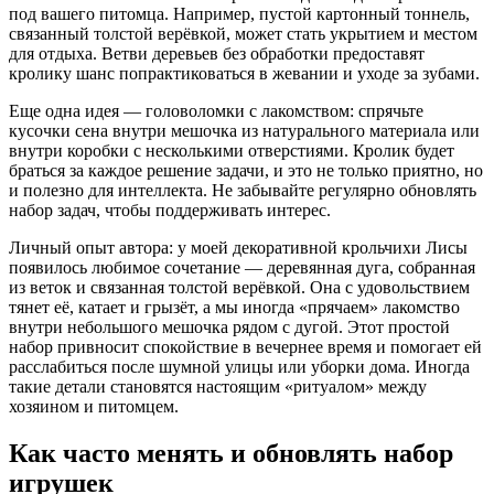
под вашего питомца. Например, пустой картонный тоннель,
связанный толстой верёвкой, может стать укрытием и местом
для отдыха. Ветви деревьев без обработки предоставят
кролику шанс попрактиковаться в жевании и уходе за зубами.
Еще одна идея — головоломки с лакомством: спрячьте
кусочки сена внутри мешочка из натурального материала или
внутри коробки с несколькими отверстиями. Кролик будет
браться за каждое решение задачи, и это не только приятно, но
и полезно для интеллекта. Не забывайте регулярно обновлять
набор задач, чтобы поддерживать интерес.
Личный опыт автора: у моей декоративной крольчихи Лисы
появилось любимое сочетание — деревянная дуга, собранная
из веток и связанная толстой верёвкой. Она с удовольствием
тянет её, катает и грызёт, а мы иногда «прячаем» лакомство
внутри небольшого мешочка рядом с дугой. Этот простой
набор привносит спокойствие в вечернее время и помогает ей
расслабиться после шумной улицы или уборки дома. Иногда
такие детали становятся настоящим «ритуалом» между
хозяином и питомцем.
Как часто менять и обновлять набор
игрушек