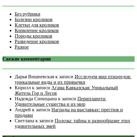
Без рубрики
Болезни кроликов
Клетки для кроликов
Кормление кроликов
Породы кроликов
Разведение кроликов
Разное
Свежие комментарии
Дарья Вишневская
к записи
Исследуем мир птицеедов:
уникальные виды и их привычки
Кирилл
к записи
Агама Кавказская: Уникальный
Житель Гор и Лесов
Надежда Синицына
к записи
Перипланета:
Удивительные существа и их мир
Андрей
к записи
Награды на выставках: престиж и
продажи
Светлана
к записи
Полозы: тайны и разнообразие этих
удивительных змей