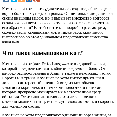
Камышовый кот — это удивительное создание, обитающее в
водно-болотных угодьях и рощах. Он не только завораживает
своим внешним видом, но и вызывает множество вопросов:
сколько же он весит, какого размера, и как его вес влияет на
его образ жизни? В этой статье мы подробно рассмотрим,
сколько весит камышовый кот, а также расскажем много
интересного об этом уникальном представителе семейства
кошачьих.
Что такое камышовый кот?
Камышовый кот (лат. Felis chaus) — это вид дикой кошки,
который предпочитает жить вблизи водоемов и болот. Они
широко распространены в Азии, а также в некоторых частях
Европы и Африки. Камышовые коты имеют приятный и
довольно интересный внешний вид: их мех обычно
золотисто-коричневый с темными полосами и пятнами,
которые прекрасно маскируют их в естественной среде
обитания. Этот хищник активно охотится на мелких
млекопитающих и птиц, использует свою ловкость и скорость
для успешной охоты.
Камышовые коты предпочитают одиночный образ жизни, за