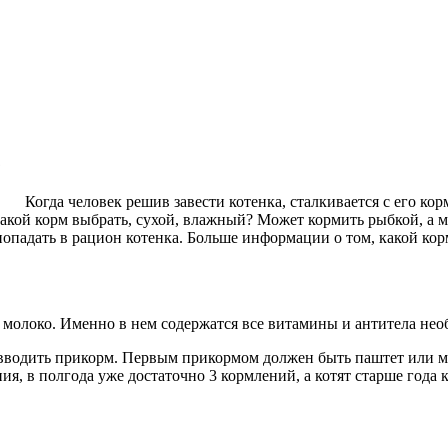
Когда человек решив завести котенка, сталкивается с его к
. Какой корм выбрать, сухой, влажный? Может кормить рыбкой, а 
падать в рацион котенка. Больше информации о том, какой корм
 молоко. Именно в нем содержатся все витамины и антитела не
вводить прикорм. Первым прикормом должен быть паштет или мусс
ия, в полгода уже достаточно 3 кормлений, а котят старше года к