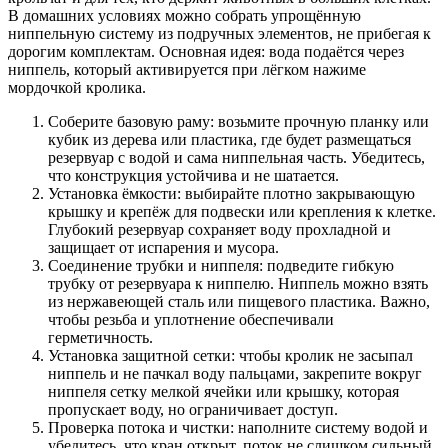
В домашних условиях можно собрать упрощённую
ниппельную систему из подручных элементов, не прибегая к
дорогим комплектам. Основная идея: вода подаётся через
ниппель, который активируется при лёгком нажиме
мордочкой кролика.
Соберите базовую раму: возьмите прочную планку или
кубик из дерева или пластика, где будет размещаться
резервуар с водой и сама ниппельная часть. Убедитесь,
что конструкция устойчива и не шатается.
Установка ёмкости: выбирайте плотно закрывающую
крышку и крепёж для подвески или крепления к клетке.
Глубокий резервуар сохраняет воду прохладной и
защищает от испарения и мусора.
Соединение трубки и ниппеля: подведите гибкую
трубку от резервуара к ниппелю. Ниппель можно взять
из нержавеющей сталь или пищевого пластика. Важно,
чтобы резьба и уплотнение обеспечивали
герметичность.
Установка защитной сетки: чтобы кролик не засыпал
ниппель и не пачкал воду пальцами, закрепите вокруг
ниппеля сетку мелкой ячейки или крышку, которая
пропускает воду, но ограничивает доступ.
Проверка потока и чистки: наполните систему водой и
убедитесь, что кран открыт, поток не слишком сильный.