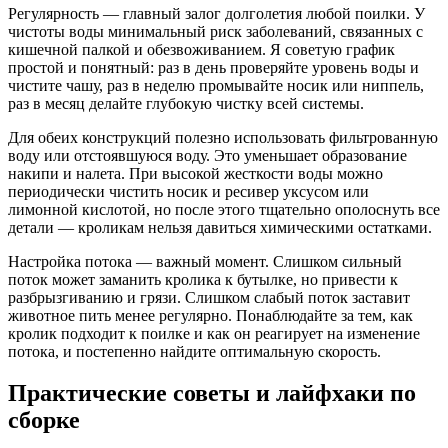
Регулярность — главный залог долголетия любой поилки. У
чистоты воды минимальный риск заболеваний, связанных с
кишечной палкой и обезвоживанием. Я советую график
простой и понятный: раз в день проверяйте уровень воды и
чистите чашу, раз в неделю промывайте носик или ниппель,
раз в месяц делайте глубокую чистку всей системы.
Для обеих конструкций полезно использовать фильтрованную
воду или отстоявшуюся воду. Это уменьшает образование
накипи и налета. При высокой жесткости воды можно
периодически чистить носик и ресивер уксусом или
лимонной кислотой, но после этого тщательно ополоснуть все
детали — кроликам нельзя давиться химическими остатками.
Настройка потока — важный момент. Слишком сильный
поток может заманить кролика к бутылке, но привести к
разбрызгиванию и грязи. Слишком слабый поток заставит
животное пить менее регулярно. Понаблюдайте за тем, как
кролик подходит к поилке и как он реагирует на изменение
потока, и постепенно найдите оптимальную скорость.
Практические советы и лайфхаки по
сборке