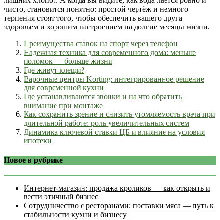
лишних хлопот. А когда вы видите, как вода льётся ровно и
чисто, становится понятно: простой чертёж и немного
терпения стоят того, чтобы обеспечить вашего друга
здоровьем и хорошим настроением на долгие месяцы жизни.
Преимущества ставок на спорт через телефон
Надежная техника для современного дома: меньше
поломок — больше жизни
Где живут клещи?
Варочные центры Korting: интегрированное решение
для современной кухни
Где устанавливаются звонки и на что обратить
внимание при монтаже
Как сохранить зрение и снизить утомляемость врача при
длительной работе: роль увеличительных систем
Динамика ключевой ставки ЦБ и влияние на условия
ипотеки
Новое в рубрике
Интернет‑магазин: продажа кроликов — как открыть и
вести этичный бизнес
Сотрудничество с ресторанами: поставки мяса — путь к
стабильности кухни и бизнесу