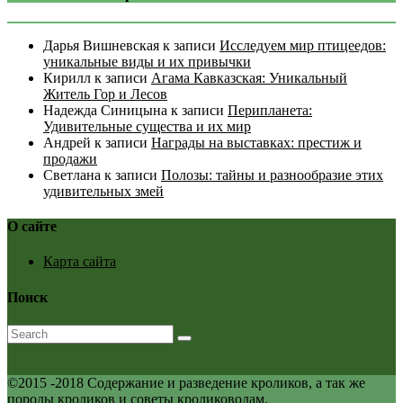
Дарья Вишневская
к записи
Исследуем мир птицеедов:
уникальные виды и их привычки
Кирилл
к записи
Агама Кавказская: Уникальный
Житель Гор и Лесов
Надежда Синицына
к записи
Перипланета:
Удивительные существа и их мир
Андрей
к записи
Награды на выставках: престиж и
продажи
Светлана
к записи
Полозы: тайны и разнообразие этих
удивительных змей
О сайте
Карта сайта
Поиск
©2015 -2018 Содержание и разведение кроликов, а так же
породы кроликов и советы кролиководам.