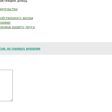
ая общий доход.
оительства
собственного жилья
ениями
оровья нашего друга
сов до горных вершин