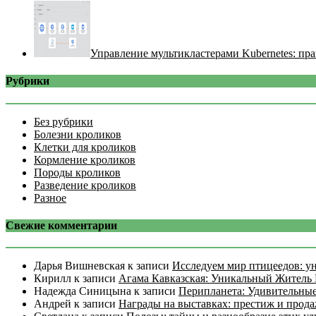
Управление мультикластерами Kubernetes: пра
Рубрики
Без рубрики
Болезни кроликов
Клетки для кроликов
Кормление кроликов
Породы кроликов
Разведение кроликов
Разное
Свежие комментарии
Дарья Вишневская
к записи
Исследуем мир птицеедов: у
Кирилл
к записи
Агама Кавказская: Уникальный Житель 
Надежда Синицына
к записи
Перипланета: Удивительные
Андрей
к записи
Награды на выставках: престиж и прод