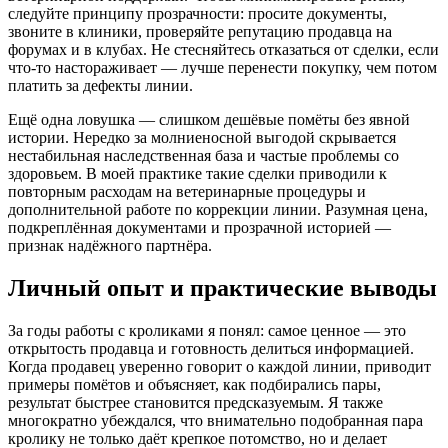
следуйте принципу прозрачности: просите документы,
звоните в клиники, проверяйте репутацию продавца на
форумах и в клубах. Не стесняйтесь отказаться от сделки, если
что-то настораживает — лучше перенести покупку, чем потом
платить за дефекты линии.
Ещё одна ловушка — слишком дешёвые помёты без явной
истории. Нередко за молниеносной выгодой скрывается
нестабильная наследственная база и частые проблемы со
здоровьем. В моей практике такие сделки приводили к
повторным расходам на ветеринарные процедуры и
дополнительной работе по коррекции линии. Разумная цена,
подкреплённая документами и прозрачной историей —
признак надёжного партнёра.
Личный опыт и практические выводы
За годы работы с кроликами я понял: самое ценное — это
открытость продавца и готовность делиться информацией.
Когда продавец уверенно говорит о каждой линии, приводит
примеры помётов и объясняет, как подбирались пары,
результат быстрее становится предсказуемым. Я также
многократно убеждался, что внимательно подобранная пара
кролику не только даёт крепкое потомство, но и делает