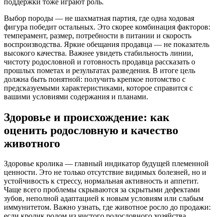
поддержки тоже играют роль.
Выбор породы — не шахматная партия, где одна ходовая
фигура победит остальных. Это скорее комбинация факторов:
темперамент, размер, потребности в питании и скорость
воспроизводства. Яркие обещания продавца — не показатель
высокого качества. Важнее увидеть стабильность линии,
чистоту родословной и готовность продавца рассказать о
прошлых пометах и результатах разведения. В итоге цель
должна быть понятной: получить крепкое потомство с
предсказуемыми характеристиками, которое справится с
вашими условиями содержания и планами.
Здоровье и происхождение: как
оценить родословную и качество
животного
Здоровье кролика — главный индикатор будущей племенной
ценности. Это не только отсутствие видимых болезней, но и
устойчивость к стрессу, нормальная активность и аппетит.
Чаще всего проблемы скрываются за скрытыми дефектами
зубов, неполной адаптацией к новым условиям или слабым
иммунитетом. Важно узнать, где животное росло до продажи:
если кролик родом из чистого родословного хозяйства,