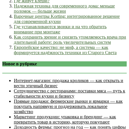
Где живут клещи?
Надежная техника для современного дома: меньше
поломок — больше жизни
Варочные центры Korting: интегрированное решение
для современной кухни
Где устанавливаются звонки и на что обратить
внимание при монтаже
Как сохранить зрение и снизить утомляемость врача при
длительной работе: роль увеличительных систем
Европейское качество: не миф, а система — как
формируется надёжность техники из Старого Света
Новое в рубрике
Интернет‑магазин: продажа кроликов — как открыть и
вести этичный бизнес
Сотрудничество с ресторанами: поставки мяса — путь к
стабильности кухни и бизнесу
Прямые продажи: фермерские рынки и ярмарки — как
покупать напрямую и поддерживать локальное
хозяйство
Маркетинг продукции: упаковка и брендинг — как
превратить товар в историю, которую покупают
Доходность фермы: прогноз на год — как понять цифры