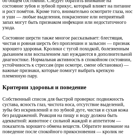
об общём состоянии. Следует обратить внимание на
состояние зубов и зубной прикус, который влияет на питание
и рост помётов. Кроме того, внимательно осмотрите глаза, нос
и уши — любые выделения, покраснение или неприятный
запах могут быть признаком инфекции или недостаточного
ухода.
Состояние шерсти также многое рассказывает: блестящая,
чистая и ровная шерсть без проплешин и залысин — признак
хорошего здоровья. Кролики с тугой походкой, болезненным
дыханием или воспалением лап нуждаются в дополнительной
диагностике. Нормальная активность в спокойном состоянии,
устойчивость к стрессам (при осмотре, смене обстановки) —
важные признаки, которые помогут выбрать крепкую
племенную пару.
Критерии здоровья и поведение
Собственный список для быстрой проверки: подвижность
сустава, ясность глаз, чистота носа, отсутствие выделений,
зубы без искривлений и по зубной дуге, чистая и сухая кожа
без раздражений. Реакция на пищу и воду должна быть
адекватной: животное с сильной жаждой и аппетитом —
показатель хорошего обмена веществ. Обратите внимание на
поведение после спокойного прикосновения — кролик не