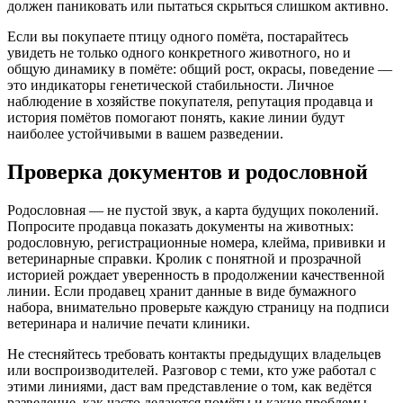
должен паниковать или пытаться скрыться слишком активно.
Если вы покупаете птицу одного помёта, постарайтесь
увидеть не только одного конкретного животного, но и
общую динамику в помёте: общий рост, окрасы, поведение —
это индикаторы генетической стабильности. Личное
наблюдение в хозяйстве покупателя, репутация продавца и
история помётов помогают понять, какие линии будут
наиболее устойчивыми в вашем разведении.
Проверка документов и родословной
Родословная — не пустой звук, а карта будущих поколений.
Попросите продавца показать документы на животных:
родословную, регистрационные номера, клейма, прививки и
ветеринарные справки. Кролик с понятной и прозрачной
историей рождает уверенность в продолжении качественной
линии. Если продавец хранит данные в виде бумажного
набора, внимательно проверьте каждую страницу на подписи
ветеринара и наличие печати клиники.
Не стесняйтесь требовать контакты предыдущих владельцев
или воспроизводителей. Разговор с теми, кто уже работал с
этими линиями, даст вам представление о том, как ведётся
разведение, как часто делаются помёты и какие проблемы