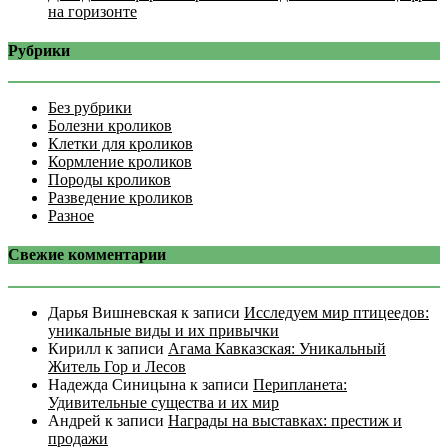
на горизонте
Рубрики
Без рубрики
Болезни кроликов
Клетки для кроликов
Кормление кроликов
Породы кроликов
Разведение кроликов
Разное
Свежие комментарии
Дарья Вишневская
к записи
Исследуем мир птицеедов:
уникальные виды и их привычки
Кирилл
к записи
Агама Кавказская: Уникальный
Житель Гор и Лесов
Надежда Синицына
к записи
Перипланета:
Удивительные существа и их мир
Андрей
к записи
Награды на выставках: престиж и
продажи