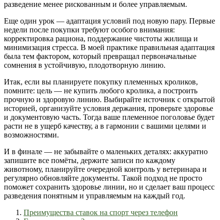
разведение менее рискованным и более управляемым.
Еще один урок — адаптация условий под новую пару. Первые
недели после покупки требуют особого внимания:
корректировка рациона, поддержание чистоты жилища и
минимизация стресса. В моей практике правильная адаптация
была тем фактором, который превращал первоначальные
сомнения в устойчивую, плодотворную линию.
Итак, если вы планируете покупку племенных кроликов,
помните: цель — не купить любого кролика, а построить
прочную и здоровую линию. Выбирайте источник с открытой
историей, организуйте условия держания, проверьте здоровье
и документовую часть. Тогда ваше племенное поголовье будет
расти не в ущерб качеству, а в гармонии с вашими целями и
возможностями.
И в финале — не забывайте о маленьких деталях: аккуратно
запишите все помёты, держите записи по каждому
животному, планируйте очередной контроль у ветеринара и
регулярно обновляйте документы. Такой подход не просто
поможет сохранить здоровье линии, но и сделает ваш процесс
разведения понятным и управляемым на каждый год.
Преимущества ставок на спорт через телефон