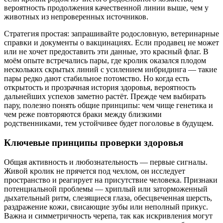
вероятность продолжения качественной линии выше, чем у
животных из непроверенных источников.
Стратегия простая: запрашивайте родословную, ветеринарные
справки и документы о вакцинациях. Если продавец не может
или не хочет предоставить эти данные, это красный флаг. В
моём опыте встречались пары, где кролик оказался плодом
нескольких скрытых линий с усилением инбридинга — такие
пары редко дают стабильное потомство. Но когда есть
открытость и прозрачная история здоровья, вероятность
дальнейших успехов заметно растёт. Прежде чем выбирать
пару, полезно понять общие принципы: чем чище генетика и
чем реже повторяются браки между близкими
родственниками, тем устойчивее будет поголовье в будущем.
Ключевые принципы проверки здоровья
Общая активность и любознательность — первые сигналы.
Живой кролик не прячется под чехлом, он исследует
пространство и реагирует на присутствие человека. Признаки
потенциальной проблемы — хриплый или заторможенный
дыхательный ритм, слезящиеся глаза, обесцвеченная шерсть,
раздражение кожи, свисающие зубы или неполный прикус.
Важна и симметричность черепа, так как искривления могут