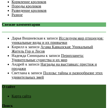
Кормление кроликов
Породы кроликов
Разведение кроликов
Разное
Свежие комментарии
Дарья Вишневская
к записи
Исследуем мир птицеедов:
уникальные виды и их привычки
Кирилл
к записи
Агама Кавказская: Уникальный
Житель Гор и Лесов
Надежда Синицына
к записи
Перипланета:
Удивительные существа и их мир
Андрей
к записи
Награды на выставках: престиж и
продажи
Светлана
к записи
Полозы: тайны и разнообразие этих
удивительных змей
О сайте
Карта сайта
Поиск