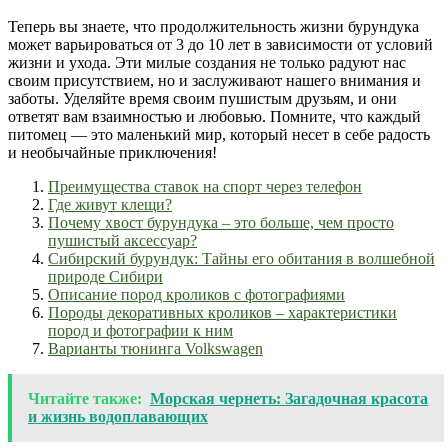
Теперь вы знаете, что продолжительность жизни бурундука
может варьироваться от 3 до 10 лет в зависимости от условий
жизни и ухода. Эти милые создания не только радуют нас
своим присутствием, но и заслуживают нашего внимания и
заботы. Уделяйте время своим пушистым друзьям, и они
ответят вам взаимностью и любовью. Помните, что каждый
питомец — это маленький мир, который несет в себе радость
и необычайные приключения!
Преимущества ставок на спорт через телефон
Где живут клещи?
Почему хвост бурундука – это больше, чем просто
пушистый аксессуар?
Сибирский бурундук: Тайны его обитания в волшебной
природе Сибири
Описание пород кроликов с фотографиями
Породы декоративных кроликов – характеристики
пород и фотографии к ним
Варианты тюнинга Volkswagen
Читайте также:
Морская чернеть: Загадочная красота
и жизнь водоплавающих