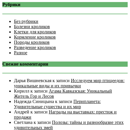
Рубрики
Без рубрики
Болезни кроликов
Клетки для кроликов
Кормление кроликов
Породы кроликов
Разведение кроликов
Разное
Свежие комментарии
Дарья Вишневская
к записи
Исследуем мир птицеедов:
уникальные виды и их привычки
Кирилл
к записи
Агама Кавказская: Уникальный
Житель Гор и Лесов
Надежда Синицына
к записи
Перипланета:
Удивительные существа и их мир
Андрей
к записи
Награды на выставках: престиж и
продажи
Светлана
к записи
Полозы: тайны и разнообразие этих
удивительных змей