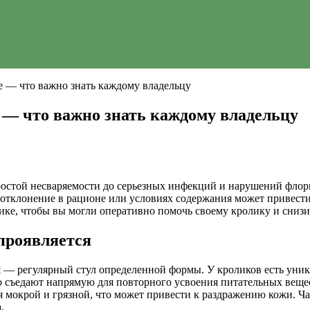
е — что важно знать каждому владельцу
 — что важно знать каждому владельцу
простой несваряемости до серьезных инфекций и нарушений фло
е отклонение в рационе или условиях содержания может привест
ке, чтобы вы могли оперативно помочь своему кролику и снизи
 проявляется
я — регулярный стул определенной формы. У кроликов есть уни
но съедают напрямую для повторного усвоения питательных веще
ся мокрой и грязной, что может привести к раздражению кожи. Ч
.