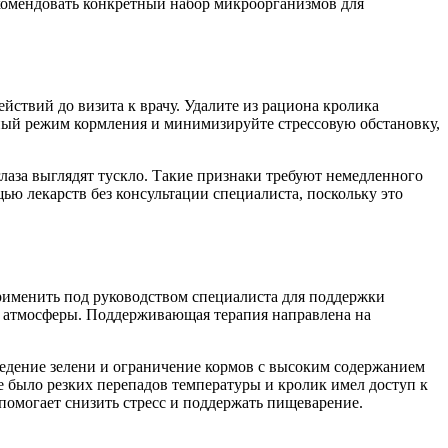
комендовать конкретный набор микроорганизмов для
йствий до визита к врачу. Удалите из рациона кролика
чный режим кормления и минимизируйте стрессовую обстановку,
глаза выглядят тускло. Такие признаки требуют немедленного
ью лекарств без консультации специалиста, поскольку это
рименить под руководством специалиста для поддержки
ой атмосферы. Поддерживающая терапия направлена на
едение зелени и ограничение кормов с высоким содержанием
е было резких перепадов температуры и кролик имел доступ к
помогает снизить стресс и поддержать пищеварение.