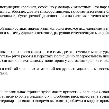
популяциях кроликов, особенно у молодых животных. Это параз
м и слабостью. Другие микроорганизмы, включая патогенные ба
ичины требуют срочной диагностики и назначения лечения вете
й диагностики: анализ кала, копрологическое исследование и 
 но и может ухудшить состояние, разрушив естественную микро
, появление нового животного в семье, резкие смены температур
тать» ритм работы и перестать полноценно перерабатывать пищу
о сигнал к внимательному мониторингу состояния кролика и, в
я и избегайте лишних изменений вокруг питомца на время восс
таки.
или неправильная стрижка зубов может привести к боли при же
 газовую боль и жидкий стул. Особенно риск нарастает в возра
ветеринара позволяют вовремя выявлять проблемы и корректиров