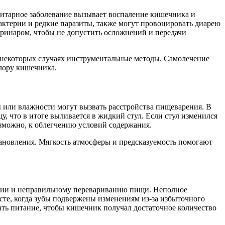
итарное заболевание вызывает воспаление кишечника и
ктерии и редкие паразиты, также могут провоцировать диарею
ринаром, чтобы не допустить осложнений и передачи
в некоторых случаях инструментальные методы. Самолечение
флору кишечника.
ы или влажности могут вызвать расстройства пищеварения. В
, что в итоге выливается в жидкий стул. Если стул изменился
озможно, к облегчению условий содержания.
тановления. Мягкость атмосферы и предсказуемость помогают
вании и неправильному перевариванию пищи. Неполное
сте, когда зубы подвержены изменениям из-за избыточного
ать питание, чтобы кишечник получал достаточное количество