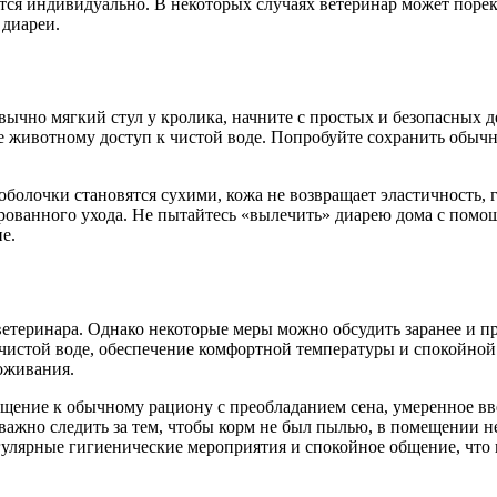
тся индивидуально. В некоторых случаях ветеринар может поре
диареи.
ычно мягкий стул у кролика, начните с простых и безопасных де
те животному доступ к чистой воде. Попробуйте сохранить обы
оболочки становятся сухими, кожа не возвращает эластичность, 
рованного ухода. Не пытайтесь «вылечить» диарею дома с помощ
е.
етеринара. Однако некоторые меры можно обсудить заранее и п
к чистой воде, обеспечение комфортной температуры и спокойн
оживания.
ение к обычному рациону с преобладанием сена, умеренное вв
важно следить за тем, чтобы корм не был пылью, в помещении н
улярные гигиенические мероприятия и спокойное общение, что 