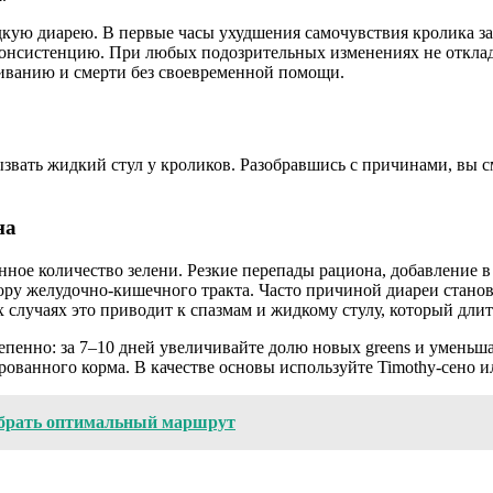
кую диарею. В первые часы ухудшения самочувствия кролика за
 консистенцию. При любых подозрительных изменениях не отклад
иванию и смерти без своевременной помощи.
звать жидкий стул у кроликов. Разобравшись с причинами, вы 
на
ое количество зелени. Резкие перепады рациона, добавление в
ру желудочно-кишечного тракта. Часто причиной диареи станов
 случаях это приводит к спазмам и жидкому стулу, который длитс
епенно: за 7–10 дней увеличивайте долю новых greens и умень
рованного корма. В качестве основы используйте Timothy-сено ил
выбрать оптимальный маршрут