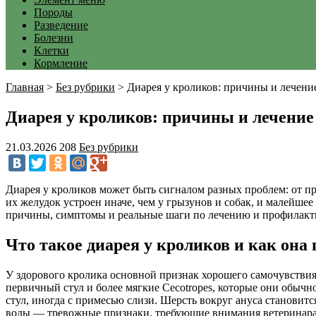
Породы
Разведение
Болезни
Клетки
Кормление
Главная
>
Без рубрики
>
Диарея у кроликов: причины и лечени
Диарея у кроликов: причины и лечение
21.03.2026
208
Без рубрики
Диарея у кроликов может быть сигналом разных проблем: от 
их желудок устроен иначе, чем у грызунов и собак, и малейше
причины, симптомы и реальные шаги по лечению и профилакти
Что такое диарея у кроликов и как она
У здорового кролика основной признак хорошего самочувстви
первичный стул и более мягкие Cecotropes, которые они обыч
стул, иногда с примесью слизи. Шерсть вокруг ануса становит
воды — тревожные признаки, требующие внимания ветеринара