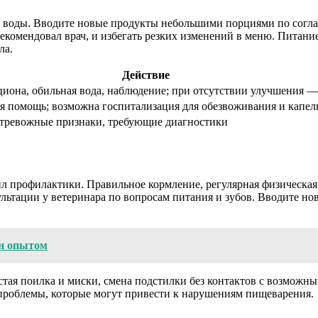
 и воды. Вводите новые продукты небольшими порциями по согл
екомендовал врач, и избегать резких изменений в меню. Питани
ла.
Действие
иона, обильная вода, наблюдение; при отсутствии улучшения —
я помощь; возможна госпитализация для обезвоживания и капел
о тревожные признаки, требующие диагностики
ил профилактики. Правильное кормление, регулярная физическа
льтации у ветеринара по вопросам питания и зубов. Вводите но
ен опытом
тая поилка и миски, смена подстилки без контактов с возможны
 проблемы, которые могут привести к нарушениям пищеварения.