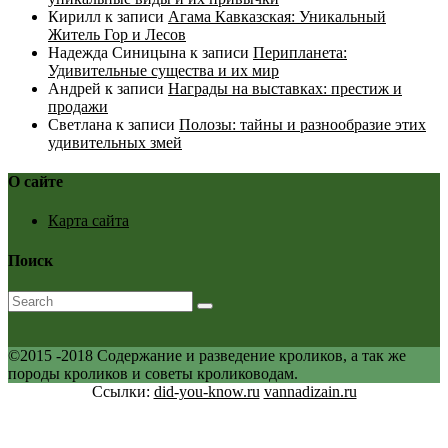
Кирилл
к записи
Агама Кавказская: Уникальный
Житель Гор и Лесов
Надежда Синицына
к записи
Перипланета:
Удивительные существа и их мир
Андрей
к записи
Награды на выставках: престиж и
продажи
Светлана
к записи
Полозы: тайны и разнообразие этих
удивительных змей
О сайте
Карта сайта
Поиск
©2015 -2018 Содержание и разведение кроликов, а так же
породы кроликов и советы кролиководам.
Ссылки:
did-you-know.ru
vannadizain.ru