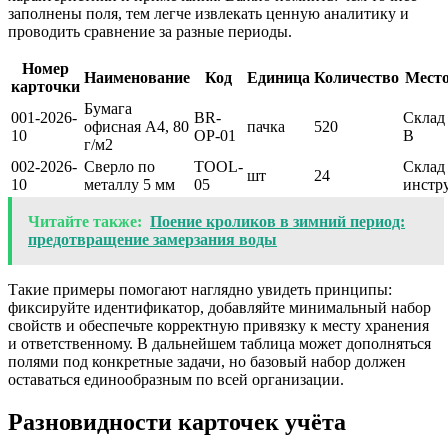
заполнены поля, тем легче извлекать ценную аналитику и
проводить сравнение за разные периоды.
Номер
Наименование
Код
Единица
Количество
Мест
карточки
Бумага
001-2026-
BR-
Склад
офисная A4, 80
пачка
520
10
OP-01
B
г/м2
002-2026-
Сверло по
TOOL-
Склад
шт
24
10
металлу 5 мм
05
инстр
Читайте также:
Поение кроликов в зимний период:
предотвращение замерзания воды
Такие примеры помогают наглядно увидеть принципы:
фиксируйте идентификатор, добавляйте минимальный набор
свойств и обеспечьте корректную привязку к месту хранения
и ответственному. В дальнейшем таблица может дополняться
полями под конкретные задачи, но базовый набор должен
оставаться единообразным по всей организации.
Разновидности карточек учёта