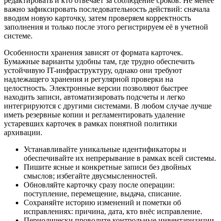
редактировать и кто отвечает за соблюдение сроков. Не менее
важно зафиксировать последовательность действий: сначала
вводим новую карточку, затем проверяем корректность
заполнения и только после этого регистрируем её в учетной
системе.
Особенности хранения зависят от формата карточек.
Бумажные варианты удобны там, где трудно обеспечить
устойчивую IT-инфраструктуру, однако они требуют
надлежащего хранения и регулярной проверки на
целостность. Электронные версии позволяют быстрее
находить записи, автоматизировать подсчеты и легко
интегрируются с другими системами. В любом случае лучше
иметь резервные копии и регламентировать удаление
устаревших карточек в рамках понятной политики
архивации.
Устанавливайте уникальные идентификаторы и
обеспечивайте их непрерывание в рамках всей системы.
Пишите ясные и конкретные записи без двойных
смыслов; избегайте двусмысленностей.
Обновляйте карточку сразу после операции:
поступление, перемещение, выдача, списание.
Сохраняйте историю изменений и пометки об
исправлениях: причина, дата, кто внёс исправление.
Периодически проводите контрольные инвентаризации