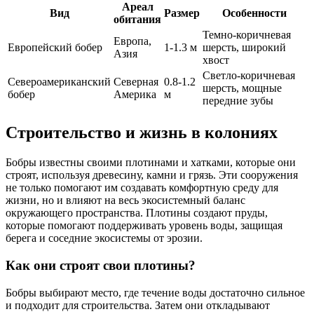
Ареал
Вид
Размер
Особенности
обитания
Темно-коричневая
Европа,
Европейский бобер
1-1.3 м
шерсть, широкий
Азия
хвост
Светло-коричневая
Североамериканский
Северная
0.8-1.2
шерсть, мощные
бобер
Америка
м
передние зубы
Строительство и жизнь в колониях
Бобры известны своими плотинами и хатками, которые они
строят, используя древесину, камни и грязь. Эти сооружения
не только помогают им создавать комфортную среду для
жизни, но и влияют на весь экосистемный баланс
окружающего пространства. Плотины создают пруды,
которые помогают поддерживать уровень воды, защищая
берега и соседние экосистемы от эрозии.
Как они строят свои плотины?
Бобры выбирают место, где течение воды достаточно сильное
и подходит для строительства. Затем они откладывают