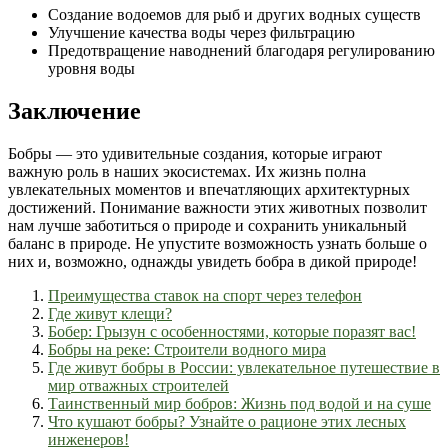
Создание водоемов для рыб и других водных существ
Улучшение качества воды через фильтрацию
Предотвращение наводнений благодаря регулированию
уровня воды
Заключение
Бобры — это удивительные создания, которые играют
важную роль в наших экосистемах. Их жизнь полна
увлекательных моментов и впечатляющих архитектурных
достижений. Понимание важности этих животных позволит
нам лучше заботиться о природе и сохранить уникальный
баланс в природе. Не упустите возможность узнать больше о
них и, возможно, однажды увидеть бобра в дикой природе!
Преимущества ставок на спорт через телефон
Где живут клещи?
Бобер: Грызун с особенностями, которые поразят вас!
Бобры на реке: Строители водного мира
Где живут бобры в России: увлекательное путешествие в
мир отважных строителей
Таинственный мир бобров: Жизнь под водой и на суше
Что кушают бобры? Узнайте о рационе этих лесных
инженеров!