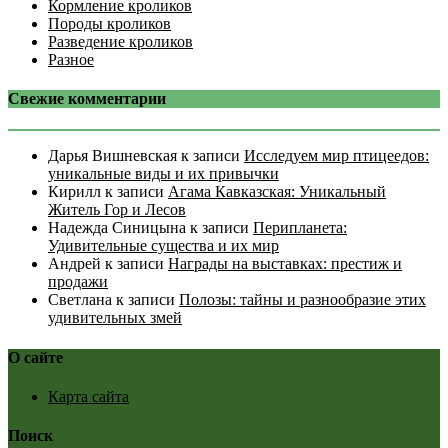
Кормление кроликов
Породы кроликов
Разведение кроликов
Разное
Свежие комментарии
Дарья Вишневская
к записи
Исследуем мир птицеедов:
уникальные виды и их привычки
Кирилл
к записи
Агама Кавказская: Уникальный
Житель Гор и Лесов
Надежда Синицына
к записи
Перипланета:
Удивительные существа и их мир
Андрей
к записи
Награды на выставках: престиж и
продажи
Светлана
к записи
Полозы: тайны и разнообразие этих
удивительных змей
О сайте
Карта сайта
Поиск