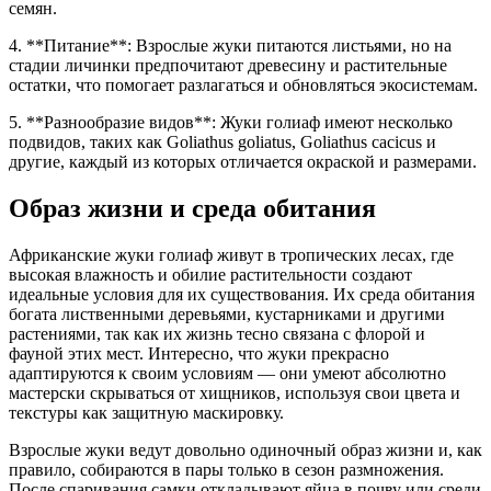
семян.
4. **Питание**: Взрослые жуки питаются листьями, но на
стадии личинки предпочитают древесину и растительные
остатки, что помогает разлагаться и обновляться экосистемам.
5. **Разнообразие видов**: Жуки голиаф имеют несколько
подвидов, таких как Goliathus goliatus, Goliathus cacicus и
другие, каждый из которых отличается окраской и размерами.
Образ жизни и среда обитания
Африканские жуки голиаф живут в тропических лесах, где
высокая влажность и обилие растительности создают
идеальные условия для их существования. Их среда обитания
богата лиственными деревьями, кустарниками и другими
растениями, так как их жизнь тесно связана с флорой и
фауной этих мест. Интересно, что жуки прекрасно
адаптируются к своим условиям — они умеют абсолютно
мастерски скрываться от хищников, используя свои цвета и
текстуры как защитную маскировку.
Взрослые жуки ведут довольно одиночный образ жизни и, как
правило, собираются в пары только в сезон размножения.
После спаривания самки откладывают яйца в почву или среди