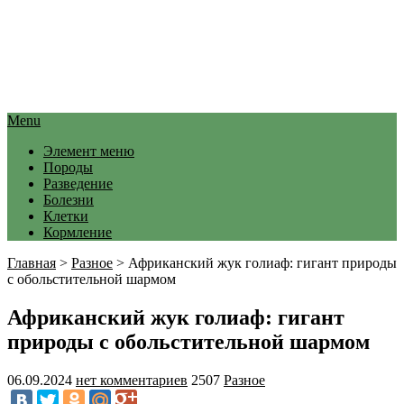
Menu
Элемент меню
Породы
Разведение
Болезни
Клетки
Кормление
Главная
>
Разное
>
Африканский жук голиаф: гигант природы
с обольстительной шармом
Африканский жук голиаф: гигант
природы с обольстительной шармом
06.09.2024
нет комментариев
2507
Разное