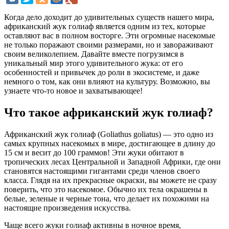
Когда дело доходит до удивительных существ нашего мира,
африканский жук голиаф является одним из тех, которые
оставляют вас в полном восторге. Эти огромные насекомые
не только поражают своими размерами, но и завораживают
своим великолепием. Давайте вместе погрузимся в
уникальный мир этого удивительного жука: от его
особенностей и привычек до роли в экосистеме, и даже
немного о том, как они влияют на культуру. Возможно, вы
узнаете что-то новое и захватывающее!
Что такое африканский жук голиаф?
Африканский жук голиаф (Goliathus goliatus) — это одно из
самых крупных насекомых в мире, достигающее в длину до
15 см и весит до 100 граммов! Эти жуки обитают в
тропических лесах Центральной и Западной Африки, где они
становятся настоящими гигантами среди членов своего
класса. Глядя на их прекрасные окраски, вы можете не сразу
поверить, что это насекомое. Обычно их тела окрашены в
белые, зеленые и черные тона, что делает их похожими на
настоящие произведения искусства.
Чаще всего жуки голиаф активны в ночное время,