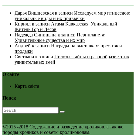
Дарья Вишневская
к записи
Исследуем мир птицеедов:
уникальные виды и их привычки
Кирилл
к записи
Агама Кавказская: Уникальный
Житель Гор и Лесов
Надежда Синицына
к записи
Перипланета:
Удивительные существа и их мир
Андрей
к записи
Награды на выставках: престиж и
продажи
Светлана
к записи
Полозы: тайны и разнообразие этих
удивительных змей
О сайте
Карта сайта
Поиск
©2015 -2018 Содержание и разведение кроликов, а так же
породы кроликов и советы кролиководам.