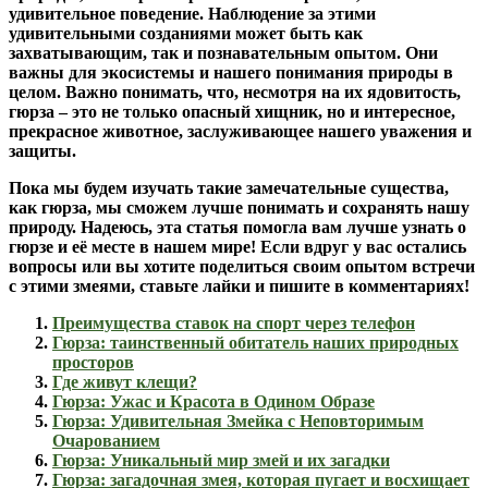
удивительное поведение. Наблюдение за этими
удивительными созданиями может быть как
захватывающим, так и познавательным опытом. Они
важны для экосистемы и нашего понимания природы в
целом. Важно понимать, что, несмотря на их ядовитость,
гюрза – это не только опасный хищник, но и интересное,
прекрасное животное, заслуживающее нашего уважения и
защиты.
Пока мы будем изучать такие замечательные существа,
как гюрза, мы сможем лучше понимать и сохранять нашу
природу. Надеюсь, эта статья помогла вам лучше узнать о
гюрзе и её месте в нашем мире! Если вдруг у вас остались
вопросы или вы хотите поделиться своим опытом встречи
с этими змеями, ставьте лайки и пишите в комментариях!
Преимущества ставок на спорт через телефон
Гюрза: таинственный обитатель наших природных
просторов
Где живут клещи?
Гюрза: Ужас и Красота в Одином Образе
Гюрза: Удивительная Змейка с Неповторимым
Очарованием
Гюрза: Уникальный мир змей и их загадки
Гюрза: загадочная змея, которая пугает и восхищает