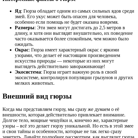
Яд
: Гюрза обладает одним из самых сильных ядов среди
змей. Его укус может быть опасен для человека,
особенно если помощь не будет оказана вовремя.
Размеры
: Эти змеи могут достигать до 2,5 метров в
длину, и хотя они выглядят внушительно, их поведение
часто оказывается более спокойным, чем можно было
ожидать.
Окрас
: Гюрза имеет характерный окрас с яркими
узорами, что делает её настоящим произведением
искусства природы — некоторые из них могут
выглядеть действительно завораживающе!
Экосистема
: Гюрза играет важную роль в своей
экосистеме, контролируя популяции грызунов и других
мелких животных.
Внешний вид гюрзы
Когда мы представляем гюрзу, мы сразу же думаем о её
внешности, которая действительно привлекает внимание.
Долгое тело, мощные чешуйки и, конечно же, характерные
узоры – всё это делает гюрзу уникальной. Но есть в этой змее
и свои тайны и особенности, которые не так легко сразу
заметить. Давайте подробнее рассмотрим, как выглядит гюрза.