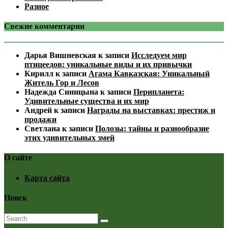
Разное
Свежие комментарии
Дарья Вишневская
к записи
Исследуем мир
птицеедов: уникальные виды и их привычки
Кирилл
к записи
Агама Кавказская: Уникальный
Житель Гор и Лесов
Надежда Синицына
к записи
Перипланета:
Удивительные существа и их мир
Андрей
к записи
Награды на выставках: престиж и
продажи
Светлана
к записи
Полозы: тайны и разнообразие
этих удивительных змей
О сайте
Карта сайта
Поиск