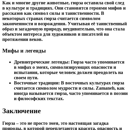
Как и многие другие животные, гюрза оставила свой след
в культуре и традициях. Они становятся героями мифов и
рассказов как символ силы и таинственности. В
некоторых странах гюрза считается символом
законченности и возрождения. Учитывая её таинственный
образ и загадочную природу, неудивительно, что она стала
объектом интереса для художников и писателей на
протяжении веков.
Мифы и легенды
Древнегреческие легенды
: Гюрза часто упоминается
в мифах о змеях, символизирующих опасности и
испытания, которые человек должен преодолеть на
своем пути.
Восточные традиции
: В восточных культурах гюрза
считается символом мудрости и силы. Zamaneh, как
иногда называется гюрза, часто упоминается в поэзии
и философских текстах.
Заключение
Гюрза – это не просто змея, это настоящая загадка
природы, в которой переплетаются красота, опасность и