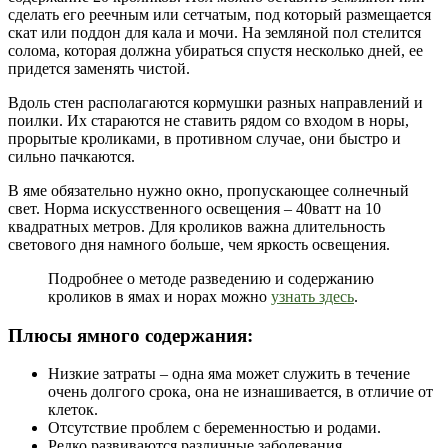
сделать его реечным или сетчатым, под который размещается
скат или поддон для кала и мочи. На земляной пол стелится
солома, которая должна убираться спустя несколько дней, ее
придется заменять чистой.
Вдоль стен располагаются кормушки разных направлений и
поилки. Их стараются не ставить рядом со входом в норы,
прорытые кроликами, в противном случае, они быстро и
сильно пачкаются.
В яме обязательно нужно окно, пропускающее солнечный
свет. Норма искусственного освещения – 40ватт на 10
квадратных метров. Для кроликов важна длительность
светового дня намного больше, чем яркость освещения.
Подробнее о методе разведению и содержанию
кроликов в ямах и норах можно
узнать здесь
.
Плюсы ямного содержания:
Низкие затраты – одна яма может служить в течение
очень долгого срока, она не изнашивается, в отличие от
клеток.
Отсутствие проблем с беременностью и родами.
Редко развиваются различные заболевания.