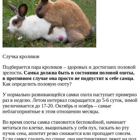
Случка кроликов
Подбирается пара кроликов – здоровых и достигших половой
зрелости
. Самка должна быть в состоянии половой охоты,
в противном случае она просто не подпустит к себе самца
.
Как определить половую охоту?
У нормально развивающейся самки охота наступает примерно
раз в неделю. Летом интервал сокращается до 5-6 суток, зимой
увеличивается до 17-20. Октябрь и ноябрь – самые
неблагоприятные в этом отношении месяцы.
Во время охоты самка становится беспокойной, начинает
метаться по клетке, выщипывать у себя пух, таскать во рту
пучок сена, аппетит резко снижается или пропадает совсем.
Если самку гладить по спине, она инстинктивно ляжет на пол