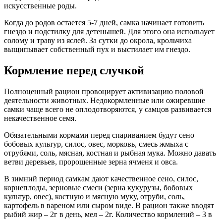
искусственные роды.
Когда до родов остается 5-7 дней, самка начинает готовить
гнездо и подстилку для детенышей. Для этого она использует
солому и траву из яслей. За сутки до окрола, крольчиха
выщипывает собственный пух и выстилает им гнездо.
Кормление перед случкой
Полноценный рацион провоцирует активизацию половой
деятельности животных. Недокормленные или ожиревшие
самки чаще всего не оплодотворяются, у самцов развивается
некачественное семя.
Обязательными кормами перед спариванием будут сено
бобовых культур, силос, овес, морковь, смесь жмыха с
отрубями, соль, мясная, костная и рыбная мука. Можно давать
ветви деревьев, пророщенные зерна ячменя и овса.
В зимний период самкам дают качественное сено, силос,
корнеплоды, зерновые смеси (зерна кукурузы, бобовых
культур, овес), костную и мясную муку, отруби, соль,
картофель в вареном или сыром виде. В рацион также вводят
рыбий жир – 2г в день, мел – 2г. Количество кормлений – 3 в