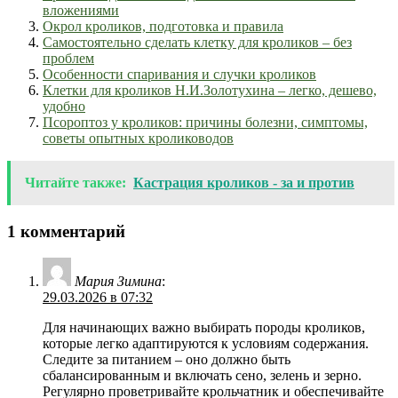
вложениями
Окрол кроликов, подготовка и правила
Самостоятельно сделать клетку для кроликов – без
проблем
Особенности спаривания и случки кроликов
Клетки для кроликов Н.И.Золотухина – легко, дешево,
удобно
Псороптоз у кроликов: причины болезни, симптомы,
советы опытных кролиководов
Читайте также:
Кастрация кроликов - за и против
1 комментарий
Мария Зимина
:
29.03.2026 в 07:32
Для начинающих важно выбирать породы кроликов,
которые легко адаптируются к условиям содержания.
Следите за питанием – оно должно быть
сбалансированным и включать сено, зелень и зерно.
Регулярно проветривайте крольчатник и обеспечивайте