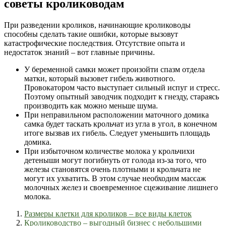
советы кролиководам
При разведении кроликов, начинающие кролиководы
способны сделать такие ошибки, которые вызовут
катастрофические последствия. Отсутствие опыта и
недостаток знаний – вот главные причины.
У беременной самки может произойти спазм отдела
матки, который вызовет гибель животного.
Провокатором часто выступает сильный испуг и стресс.
Поэтому опытный заводчик подходит к гнезду, стараясь
производить как можно меньше шума.
При неправильном расположении маточного домика
самка будет таскать крольчат из угла в угол, в конечном
итоге вызвав их гибель. Следует уменьшить площадь
домика.
При избыточном количестве молока у крольчихи
детеныши могут погибнуть от голода из-за того, что
железы становятся очень плотными и крольчата не
могут их ухватить. В этом случае необходим массаж
молочных желез и своевременное сцеживание лишнего
молока.
Размеры клетки для кроликов – все виды клеток
Кролиководство – выгодный бизнес с небольшими