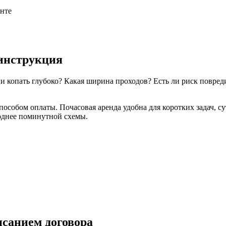
унте
инструкция
и копать глубоко? Какая ширина проходов? Есть ли риск повред
собом оплаты. Почасовая аренда удобна для коротких задач, сут
однее поминутной схемы.
исанием договора