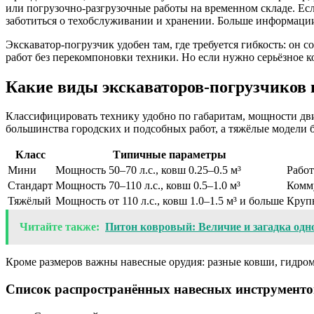
или погрузочно-разгрузочные работы на временном складе. Ес
заботиться о техобслуживании и хранении. Больше информации
Экскаватор-погрузчик удобен там, где требуется гибкость: он 
работ без перекомпоновки техники. Но если нужно серьёзное 
Какие виды экскаваторов-погрузчиков 
Классифицировать технику удобно по габаритам, мощности двиг
большинства городских и подсобных работ, а тяжёлые модели б
Класс
Типичные параметры
Мини
Мощность 50–70 л.с., ковш 0.25–0.5 м³
Работ
Стандарт
Мощность 70–110 л.с., ковш 0.5–1.0 м³
Комму
Тяжёлый
Мощность от 110 л.с., ковш 1.0–1.5 м³ и больше
Крупн
Читайте также:
Питон ковровый: Величие и загадка одн
Кроме размеров важны навесные орудия: разные ковши, гидромо
Список распространённых навесных инструменто