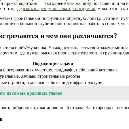
ли проект короткий — выгоднее взять машину почасово или на не
 о том, где
взять в аренду экскаватор погрузчик
, можно узнать, 
сочетает фронтальный погрузчик и обратную лопату. Это значит, 
копание на большой глубине или постоянная работа в горных ус
встречаются и чем они различаются?
ателя и объёму ковша. У каждого типа есть свои задачи: мини-
ерут там, где нужна высокая производительность и грузоподъём
Подходящие задачи
а в огороженных участках, ландшафт, небольшой котлован
нальные, дачные, строительные работы
ые стройки, земляные работы под инфраструктуру
ого из самых красивых удавов
лот, виброплита, планировочный отвала. Часто аренда с нужным
в