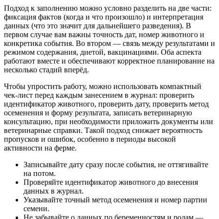
Подход к заполнению можно условно разделить на две части:
фиксация фактов (когда и что произошло) и интерпретация
данных (что это значит для дальнейшего разведения). В
первом случае вам важны точность дат, номер животного и
конкретика события. Во втором — связь между результатами и
режимом содержания, диетой, вакцинациями. Оба аспекта
работают вместе и обеспечивают корректное планирование на
несколько стадий вперёд.
Чтобы упростить работу, можно использовать компактный
чек-лист перед каждым занесением в журнал: проверить
идентификатор животного, проверить дату, проверить метод
осеменения и форму результата, записать ветеринарную
консультацию, при необходимости приложить документы или
ветеринарные справки. Такой подход снижает вероятность
пропусков и ошибок, особенно в периоды высокой
активности на ферме.
Записывайте дату сразу после события, не оттягивайте
на потом.
Проверяйте идентификатор животного до внесения
данных в журнал.
Указывайте точный метод осеменения и номер партии
семени.
Не забывайте о данных по беременностям и родам —