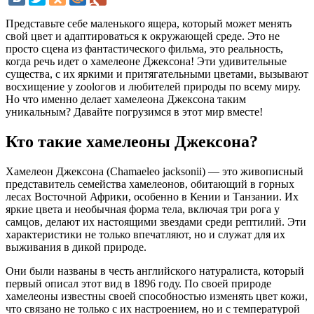
Представьте себе маленького ящера, который может менять
свой цвет и адаптироваться к окружающей среде. Это не
просто сцена из фантастического фильма, это реальность,
когда речь идет о хамелеоне Джексона! Эти удивительные
существа, с их яркими и притягательными цветами, вызывают
восхищение у zoolогов и любителей природы по всему миру.
Но что именно делает хамелеона Джексона таким
уникальным? Давайте погрузимся в этот мир вместе!
Кто такие хамелеоны Джексона?
Хамелеон Джексона (Chamaeleo jacksonii) — это живописный
представитель семейства хамелеонов, обитающий в горных
лесах Восточной Африки, особенно в Кении и Танзании. Их
яркие цвета и необычная форма тела, включая три рога у
самцов, делают их настоящими звездами среди рептилий. Эти
характеристики не только впечатляют, но и служат для их
выживания в дикой природе.
Они были названы в честь английского натуралиста, который
первый описал этот вид в 1896 году. По своей природе
хамелеоны известны своей способностью изменять цвет кожи,
что связано не только с их настроением, но и с температурой