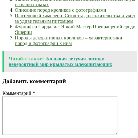
на ваших глазах
Описание пород кроликов с фотографиями
Пантеровый хамелеон: Секреты долгожительства и уход
за удивительным питомцем
Фурцифер Пардалис: Яркий Мастер Превращений среди
Ящериц
Породы декоративных кроликов – характеристики
пород и фотографии к ним
Читайте также:
Большая летучая лисица:
невероятный мир крылатых млекопитающих
Добавить комментарий
Комментарий
*