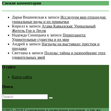
Свежие комментарии
Дарья Вишневская
к записи
Исследуем мир птицеедов:
уникальные виды и их привычки
Кирилл
к записи
Агама Кавказская: Уникальный
Житель Гор и Лесов
Надежда Синицына
к записи
Перипланета:
Удивительные существа и их мир
Андрей
к записи
Награды на выставках: престиж и
продажи
Светлана
к записи
Полозы: тайны и разнообразие этих
удивительных змей
О сайте
Карта сайта
Поиск
©2015 -2018 Содержание и разведение кроликов, а так же