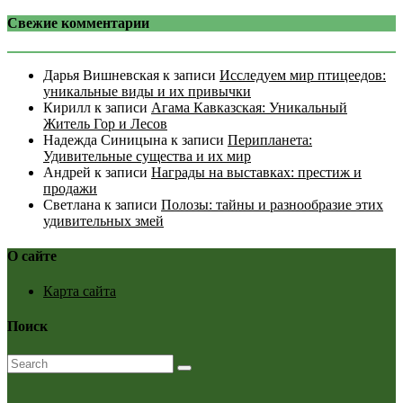
Свежие комментарии
Дарья Вишневская
к записи
Исследуем мир птицеедов:
уникальные виды и их привычки
Кирилл
к записи
Агама Кавказская: Уникальный
Житель Гор и Лесов
Надежда Синицына
к записи
Перипланета:
Удивительные существа и их мир
Андрей
к записи
Награды на выставках: престиж и
продажи
Светлана
к записи
Полозы: тайны и разнообразие этих
удивительных змей
О сайте
Карта сайта
Поиск