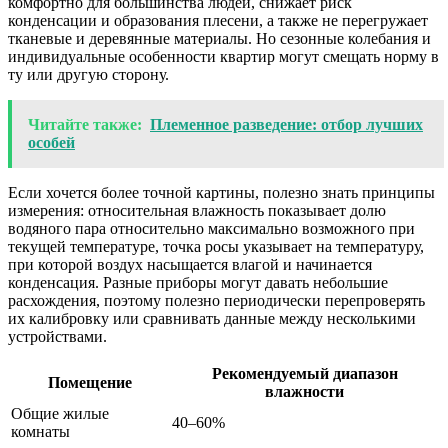
комфортно для большинства людей, снижает риск
конденсации и образования плесени, а также не перегружает
тканевые и деревянные материалы. Но сезонные колебания и
индивидуальные особенности квартир могут смещать норму в
ту или другую сторону.
Читайте также:
Племенное разведение: отбор лучших
особей
Если хочется более точной картины, полезно знать принципы
измерения: относительная влажность показывает долю
водяного пара относительно максимально возможного при
текущей температуре, точка росы указывает на температуру,
при которой воздух насыщается влагой и начинается
конденсация. Разные приборы могут давать небольшие
расхождения, поэтому полезно периодически перепроверять
их калибровку или сравнивать данные между несколькими
устройствами.
Рекомендуемый диапазон
Помещение
влажности
Общие жилые
40–60%
комнаты