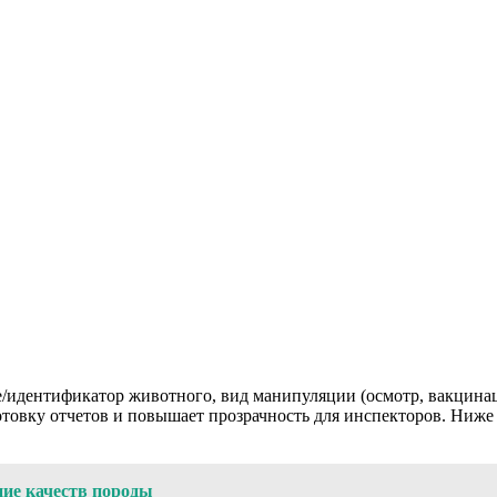
е/идентификатор животного, вид манипуляции (осмотр, вакцинац
отовку отчетов и повышает прозрачность для инспекторов. Ниж
ние качеств породы