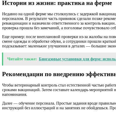
Истории из жизни: практика на ферме
Недавно на одной ферме мы столкнулись с задержкой вакцина
персоналом. В результате часть прививок сделали позже реком
ревакцинации и назначили ответственного за контроль вакцин
проверка прошла без замечаний, а поголовье почувствовало себ
Еще пример: после внеплановой проверки из-за жалобы на пов
смене одежды и обработке обуви, а сотрудники прошли краткий
подсказывает: маленькие улучшения в деталях — большие экон
Читайте также:
Биогазовые установки для ферм: исполь
Рекомендации по внедрению эффективн
Чтобы ветеринарный контроль стал естественной частью работы
сроками вакцинаций. Затем составьте календарь мероприятий н
напоминания.
Далее — обучение персонала. Простые задания вроде правиль
инструкций без иллюстраций и на занятиях не обойдешься. Пр