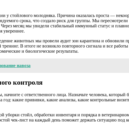
ции у стойлового молодняка. Причина оказалась проста — неко
ендуемого срока, что создало риск для группы. Мы пересмотрели
. Через месяц мы увидели стабильный иммунный статус и плавн
я увереннее.
едение животных мы провели аудит зон карантина и обновили п
 тренинг. В итоге не возникло повторного сигнала и все работ
омические и биологические результаты.
зование навоза
ого контроля
, начните с ответственного лица. Назначьте человека, который 
а год: какие прививки, какие анализы, какие контрольные визи
ной уборки стойл, обработки инвентаря и порядка в ветеринар
остой чек-лист на каждый день поможет держать ситуацию под к