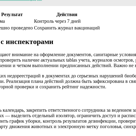
Результат
Действия
ма
Контроль через 7 дней
ешно проведено
Сохранить журнал вакцинаций
 с инспекторами
щают внимание на оформление документов, санитарные условия,
проверить наличие актуальных tablas учета, журналов осмотров
жении и четком выполнении предписанных действий. Важно не н
лких недореестраций в документах до серьезных нарушений би
и. Реализация плана действий должна быть зафиксирована в свя
торной проверки и сохранить рейтинг надежности.
календарь, закрепить ответственного сотрудника за ведением з
х — выделить отдельный изолятор, ограничить доступ и распис
ить график уборки, контроль результатов дезинфекции, провер
ту движения животных и электронную метку поголовья, синхро