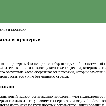
вила и проверки
вила и проверки
ла и проверки. Это не просто набор инструкций, а системный п
й ответственности каждого участника: владельца, ветеринара и 
 его отсутствие часто оборачивается потерями, которые заметны 
подготовиться к ним без лишнего стресса.
тников
теринарный надзор, регистрацию поголовья, учет медикаментов 
держанию животных, условиям их перевозки и мерам биобезопа
яйства часто идут по пути простых регламентов: фиксированны