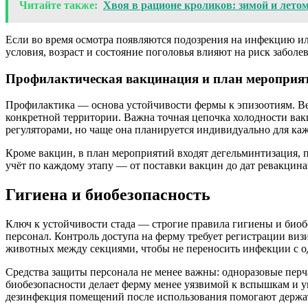
Читайте также:
Хвоя в рационе кроликов: зимой и летом
Если во время осмотра появляются подозрения на инфекцию или
условия, возраст и состояние поголовья влияют на риск забол
Профилактическая вакцинация и план мероприя
Профилактика — основа устойчивости фермы к эпизоотиям. Вет
конкретной территории. Важна точная цепочка холодности вак
регуляторами, но чаще она планируется индивидуально для каж
Кроме вакцин, в план мероприятий входят дегельминтизация, 
учёт по каждому этапу — от поставки вакцин до дат ревакци
Гигиена и биобезопасность
Ключ к устойчивости стада — строгие правила гигиены и биоб
персонал. Контроль доступа на ферму требует регистрации ви
животных между секциями, чтобы не переносить инфекции с о
Средства защиты персонала не менее важны: одноразовые пер
биобезопасности делает ферму менее уязвимой к вспышкам и у
дезинфекция помещений после использования помогают держа