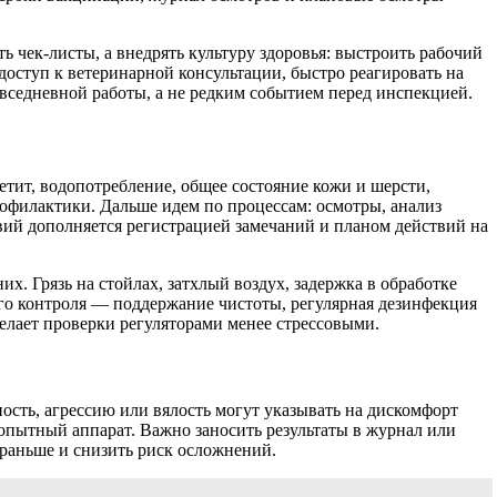
 чек-листы, а внедрять культуру здоровья: выстроить рабочий
доступ к ветеринарной консультации, быстро реагировать на
вседневной работы, а не редким событием перед инспекцией.
тит, водопотребление, общее состояние кожи и шерсти,
рофилактики. Дальше идем по процессам: осмотры, анализ
вий дополняется регистрацией замечаний и планом действий на
х. Грязь на стойлах, затхлый воздух, задержка в обработке
ого контроля — поддержание чистоты, регулярная дезинфекция
делает проверки регуляторами менее стрессовыми.
сть, агрессию или вялость могут указывать на дискомфорт
копытный аппарат. Важно заносить результаты в журнал или
раньше и снизить риск осложнений.