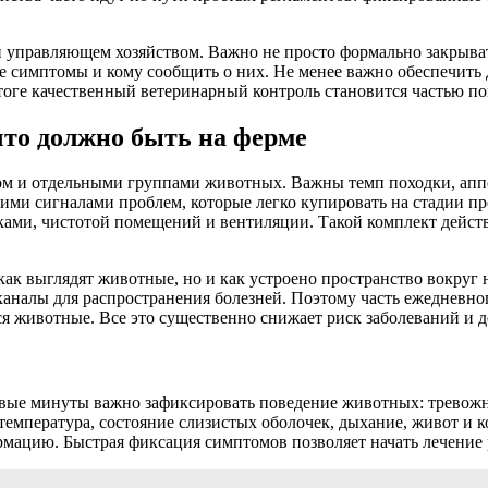
 управляющем хозяйством. Важно не просто формально закрывать
ые симптомы и кому сообщить о них. Не менее важно обеспечить 
оге качественный ветеринарный контроль становится частью по
то должно быть на ферме
ом и отдельными группами животных. Важны темп походки, аппе
ними сигналами проблем, которые легко купировать на стадии п
лками, чистотой помещений и вентиляции. Такой комплект дейст
к выглядят животные, но и как устроено пространство вокруг ни
каналы для распространения болезней. Поэтому часть ежедневн
ся животные. Все это существенно снижает риск заболеваний и 
вые минуты важно зафиксировать поведение животных: тревожно
температура, состояние слизистых оболочек, дыхание, живот и 
мацию. Быстрая фиксация симптомов позволяет начать лечение 