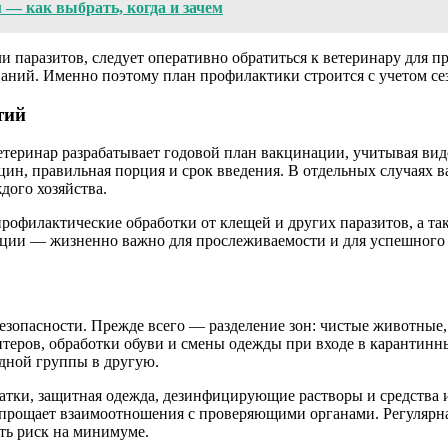
 — как выбрать, когда и зачем
 паразитов, следует оперативно обратиться к ветеринару для пр
еваний. Именно поэтому план профилактики строится с учетом се
тий
еринар разрабатывает годовой план вакцинации, учитывая видо
цин, правильная порция и срок введения. В отдельных случаях 
дого хозяйства.
профилактические обработки от клещей и других паразитов, а 
нации — жизненно важно для прослеживаемости и для успешного
езопасности. Прежде всего — разделение зон: чистые животные
зитеров, обработки обуви и смены одежды при входе в карантин
дной группы в другую.
чатки, защитная одежда, дезинфицирующие растворы и средства
прощает взаимоотношения с проверяющими органами. Регулярная
ть риск на минимуме.