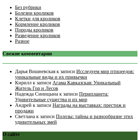
Без рубрики
Болезни кроликов
Клетки для кроликов
Кормление кроликов
Породы кроликов
Разведение кроликов
Разное
Свежие комментарии
Дарья Вишневская
к записи
Исследуем мир птицеедов:
уникальные виды и их привычки
Кирилл
к записи
Агама Кавказская: Уникальный
Житель Гор и Лесов
Надежда Синицына
к записи
Перипланета:
Удивительные существа и их мир
Андрей
к записи
Награды на выставках: престиж и
продажи
Светлана
к записи
Полозы: тайны и разнообразие этих
удивительных змей
О сайте