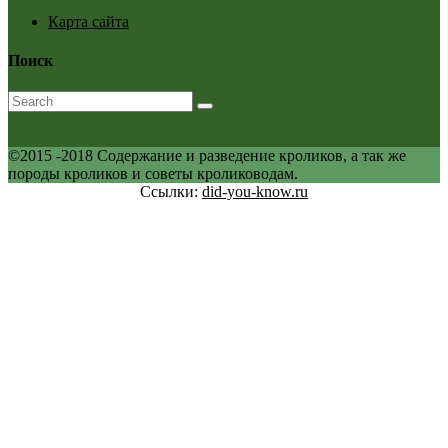
Карта сайта
Поиск
©2015 -2018 Содержание и разведение кроликов, а так же
породы кроликов и советы кролиководам.
Ссылки:
did-you-know.ru