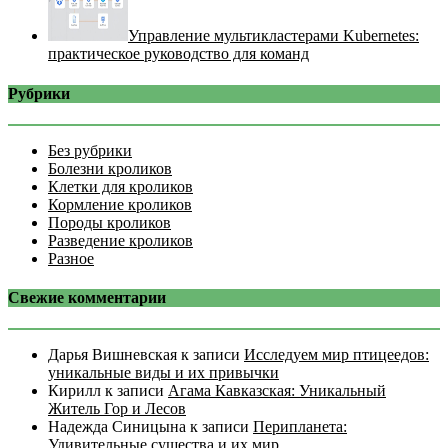
Управление мультикластерами Kubernetes:
практическое руководство для команд
Рубрики
Без рубрики
Болезни кроликов
Клетки для кроликов
Кормление кроликов
Породы кроликов
Разведение кроликов
Разное
Свежие комментарии
Дарья Вишневская
к записи
Исследуем мир птицеедов:
уникальные виды и их привычки
Кирилл
к записи
Агама Кавказская: Уникальный
Житель Гор и Лесов
Надежда Синицына
к записи
Перипланета:
Удивительные существа и их мир