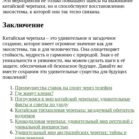
Эти мероприятия не только повышают шансы на выживание
китайской черепахи, но и способствуют восстановлению
экосистемы, к которой они так тесно связаны.
Заключение
Китайская черепаха – это удивительное и загадочное
создание, которое имеет огромное значение как для
экосистемы, так и для человечества. Она олицетворяет
стойкость, мудрость и гармонию с природой. Зная о её
уникальности и уязвимости, мы можем сделать шаги к её
защите, обеспечивая ей безопасное будущее. Давайте же
вместе сохраним эти удивительные существа для будущих
поколений!
Преимущества ставок на спорт через телефон
Где живут клещи?
Погрузимся в мир китайской черепахи: удивительные
факты и советы по уходу
Китайская трехкилевая черепаха: загадочный обитатель
водоемов
Крокодиловая черепаха: удивительный мир рептилий с
уникальной внешностью
Удивительный мир австралийских черепах: тайны и
приключения