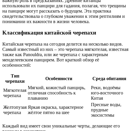
важную роль в предсказаниях. Древние китайцы
использовали их панцири для гадания, полагая, что трещины
на панцире могут рассказать о будущем. Эта практика
свидетельствовала о глубоком уважении к этим рептилиям и
понимании их важности в жизни человека.
Классификация китайской черепахи
Китайская черепаха на сегодня делится на несколько видов.
Самый известный из них – это черепаха мягкотелая, известная
также как Panouldra, или же черепаха с характерным
менделеевским панцирем. Вот краткий обзор её
особенностей:
Тип
Особенности
Среда обитания
черепахи
Мягкий, кожистый панцирь,
Реки, водоёмы
Мягкотелая
отличная способность к
юго-восточного
черепаха
плаванию
Китая
Пресные воды,
Желтопузая
Яркая окраска, характерное
прудные
черепаха
жёлтое пятно на шее
экосистемы
Каждый вид имеет свои уникальные черты, делающие его