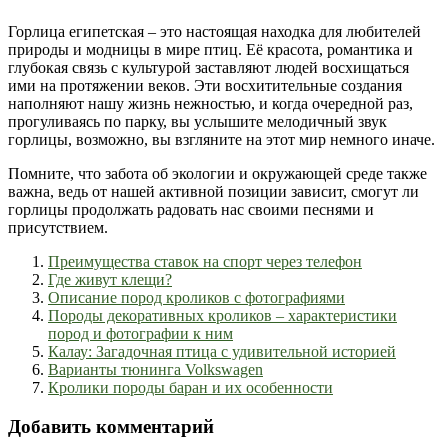
Горлица египетская – это настоящая находка для любителей
природы и модницы в мире птиц. Её красота, романтика и
глубокая связь с культурой заставляют людей восхищаться
ими на протяжении веков. Эти восхитительные создания
наполняют нашу жизнь нежностью, и когда очередной раз,
прогуливаясь по парку, вы услышите мелодичный звук
горлицы, возможно, вы взгляните на этот мир немного иначе.
Помните, что забота об экологии и окружающей среде также
важна, ведь от нашей активной позиции зависит, смогут ли
горлицы продолжать радовать нас своими песнями и
присутствием.
Преимущества ставок на спорт через телефон
Где живут клещи?
Описание пород кроликов с фотографиями
Породы декоративных кроликов – характеристики
пород и фотографии к ним
Калау: Загадочная птица с удивительной историей
Варианты тюнинга Volkswagen
Кролики породы баран и их особенности
Добавить комментарий