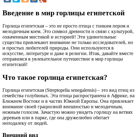
Введение в мир горлицы египетской
Горлица египетская – это не просто птица с тонким пером и
мелодичным коем. Это символ древности и связи с культурой,
охваченным мистикой и историей! Эти удивительные
существа привлекают внимание не только исследователей, но
и простых любителей природы. Они используются в
искусстве, литературе и даже в религии. Итак, давайте вместе
отправимся в увлекательное путешествие в мир горлицы
египетской!
Что такое горлица египетская?
Горлица египетская (Streptopelia senegalensis) – это вид птиц из
семейства голубиных. Эта птица распространена в Африке, на
Ближнем Востоке и в частях Южной Европы. Она привлекает
внимание своей грациозной внешностью и мелодичным,
нежным голосом. Зачастую можно увидеть горлицу на ветвях
деревьев или в парке, где она дружелюбно обитает
неподалеку от людей.
Внешний вид