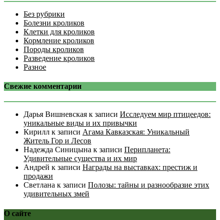
Без рубрики
Болезни кроликов
Клетки для кроликов
Кормление кроликов
Породы кроликов
Разведение кроликов
Разное
Свежие комментарии
Дарья Вишневская
к записи
Исследуем мир птицеедов:
уникальные виды и их привычки
Кирилл
к записи
Агама Кавказская: Уникальный
Житель Гор и Лесов
Надежда Синицына
к записи
Перипланета:
Удивительные существа и их мир
Андрей
к записи
Награды на выставках: престиж и
продажи
Светлана
к записи
Полозы: тайны и разнообразие этих
удивительных змей
О сайте