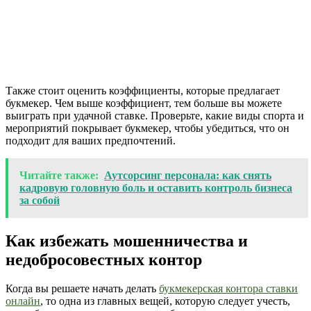
Также стоит оценить коэффициенты, которые предлагает
букмекер. Чем выше коэффициент, тем больше вы можете
выиграть при удачной ставке. Проверьте, какие виды спорта и
мероприятий покрывает букмекер, чтобы убедиться, что он
подходит для ваших предпочтений.
Читайте также:
Аутсорсинг персонала: как снять
кадровую головную боль и оставить контроль бизнеса
за собой
Как избежать мошенничества и
недобросовестных контор
Когда вы решаете начать делать
букмекерская контора ставки
онлайн
, то одна из главных вещей, которую следует учесть,