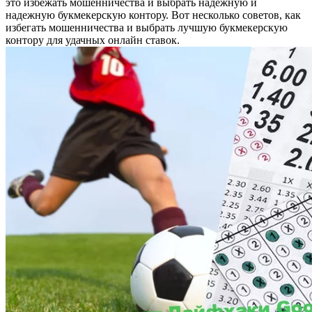
это избежать мошенничества и выбрать надежную и
надежную букмекерскую контору. Вот несколько советов, как
избегать мошенничества и выбрать лучшую букмекерскую
контору для удачных онлайн ставок.