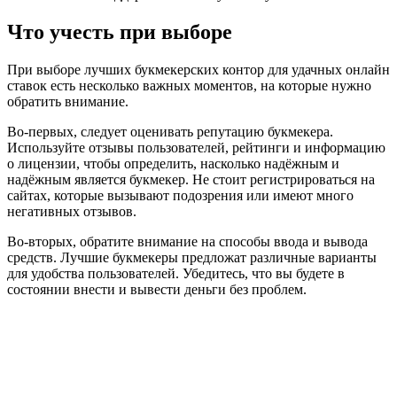
Что учесть при выборе
При выборе лучших букмекерских контор для удачных онлайн
ставок есть несколько важных моментов, на которые нужно
обратить внимание.
Во-первых, следует оценивать репутацию букмекера.
Используйте отзывы пользователей, рейтинги и информацию
о лицензии, чтобы определить, насколько надёжным и
надёжным является букмекер. Не стоит регистрироваться на
сайтах, которые вызывают подозрения или имеют много
негативных отзывов.
Во-вторых, обратите внимание на способы ввода и вывода
средств. Лучшие букмекеры предложат различные варианты
для удобства пользователей. Убедитесь, что вы будете в
состоянии внести и вывести деньги без проблем.