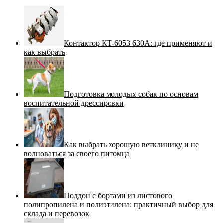
Контактор КТ-6053 630А: где применяют и
как выбрать
Подготовка молодых собак по основам
воспитательной дрессировки
Как выбрать хорошую ветклинику и не
волноваться за своего питомца
Поддон с бортами из листового
полипропилена и полиэтилена: практичный выбор для
склада и перевозок