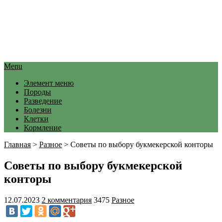
Menu
Элемент меню
Породы
Разведение
Болезни
Клетки
Кормление
Главная
>
Разное
>
Советы по выбору букмекерской конторы
Советы по выбору букмекерской
конторы
12.07.2023
2 комментария
3475
Разное