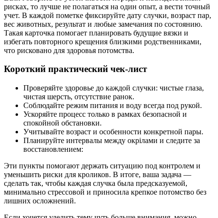
рисках, то лучше не полагаться на один опыт, а вести точный
учет. В каждой пометке фиксируйте дату случки, возраст пар,
вес животных, результат и любые замечания по состоянию.
Такая карточка помогает планировать будущие вязки и
избегать повторного крещения близкими родственниками,
что рисковано для здоровья потомства.
Короткий практический чек-лист
Проверяйте здоровье до каждой случки: чистые глаза,
чистая шерсть, отсутствие ранок.
Соблюдайте режим питания и воду всегда под рукой.
Ускоряйте процесс только в рамках безопасной и
спокойной обстановки.
Учитывайте возраст и особенности конкретной пары.
Планируйте интервалы между окрілами и следите за
восстановлением:
Эти пункты помогают держать ситуацию под контролем и
уменьшить риски для кроликов. В итоге, ваша задача —
сделать так, чтобы каждая случка была предсказуемой,
минимально стрессовой и приносила крепкое потомство без
лишних осложнений.
Если хочется уделить тему чуть больше внимания, можно