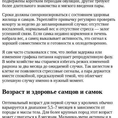
подвержены коротким периодам овуляции, другие требуют
более длительного знакомства и мягкого введения пары.
Сроки должны синхронизироваться с состоянием здоровья
жилища и самцов. Укрепляйте привычку регулярно проверять
кохорту за неделю до запланированной случки: отсутствие
воспалений, нормальный вес и отсутствие стресса — залог
успешной связи. Если самка недавно кормления и печень
набрала вес, а самец выказывает активность, это сигнал к
хорошей совместимости и готовности к оплодотворению.
Я сам часто сталкивался с тем, что любая задержка или
изменение графика питания нарушает репродуктивную фазу.
В моём хозяйстве мы стараемся избегать резких изменений
рациона за два месяца до ожидаемой случки. Так шелестом в
клетке не появляются стрессовые сигналы, а пара держится
вместе спокойной, предсказуемой темой, что облегчает
успешную случку именно в нужный момент.
Возраст и здоровье самцов и самок
Оптимальный возраст для первой случки у крольчих обычно
варьируется в диапазоне 5,5–7 месяцев в зависимости от
породы и массы тела. Для более крупных пород этот возраст
может сдвигаться к 8 месяцам. Мальчики-звери активны и в