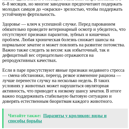
6–8 месяцев, но многие заводчики предпочитают подержать
молодых самцов до «окраски» зрелостью, чтобы поддержать
устойчивую фертильность.
Здоровье — ключ к успешной случке. Перед парованием
обязательно проведите ветеринарный осмотр и убедитесь, что
отсутствуют признаки паразитов, зубных и кишечных
проблем. Любая хроническая болезнь снижает шансы на
нормальное зачатие и может повлиять на развитие потомства.
Важно также следить за весом: как избыточный, так и
дефицитный вес отрицательно отражаются на
репродуктивных качествах.
Если в паре присутствуют явные признаки недавнего стресса
— смена обстановки, переезд, резкое изменение рациона —
лучше перенести случку на несколько недель. В таких
условиях у животных может нарушиться овуляторная
активность, что приводит к низкому шансу зачатия. В итоге
важно поддерживать стабильную бытовую ситуацию и
доверять естественным биоритмам каждого животного.
Читайте также:
Паразиты у кроликов: виды и
способы борьбы