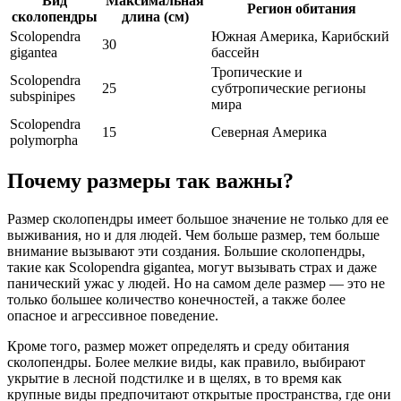
Вид
Максимальная
Регион обитания
сколопендры
длина (см)
Scolopendra
Южная Америка, Карибский
30
gigantea
бассейн
Тропические и
Scolopendra
25
субтропические регионы
subspinipes
мира
Scolopendra
15
Северная Америка
polymorpha
Почему размеры так важны?
Размер сколопендры имеет большое значение не только для ее
выживания, но и для людей. Чем больше размер, тем больше
внимание вызывают эти создания. Большие сколопендры,
такие как Scolopendra gigantea, могут вызывать страх и даже
панический ужас у людей. Но на самом деле размер — это не
только большее количество конечностей, а также более
опасное и агрессивное поведение.
Кроме того, размер может определять и среду обитания
сколопендры. Более мелкие виды, как правило, выбирают
укрытие в лесной подстилке и в щелях, в то время как
крупные виды предпочитают открытые пространства, где они