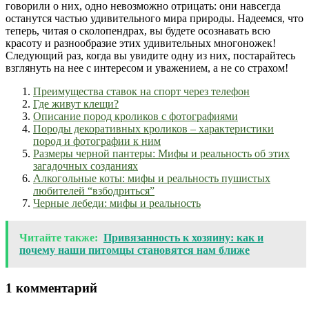
говорили о них, одно невозможно отрицать: они навсегда
останутся частью удивительного мира природы. Надеемся, что
теперь, читая о сколопендрах, вы будете осознавать всю
красоту и разнообразие этих удивительных многоножек!
Следующий раз, когда вы увидите одну из них, постарайтесь
взглянуть на нее с интересом и уважением, а не со страхом!
Преимущества ставок на спорт через телефон
Где живут клещи?
Описание пород кроликов с фотографиями
Породы декоративных кроликов – характеристики
пород и фотографии к ним
Размеры черной пантеры: Мифы и реальность об этих
загадочных созданиях
Алкогольные коты: мифы и реальность пушистых
любителей “взбодриться”
Черные лебеди: мифы и реальность
Читайте также:
Привязанность к хозяину: как и
почему наши питомцы становятся нам ближе
1 комментарий