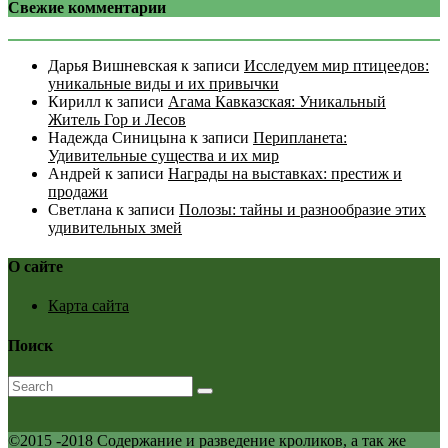
Свежие комментарии
Дарья Вишневская
к записи
Исследуем мир птицеедов:
уникальные виды и их привычки
Кирилл
к записи
Агама Кавказская: Уникальный
Житель Гор и Лесов
Надежда Синицына
к записи
Перипланета:
Удивительные существа и их мир
Андрей
к записи
Награды на выставках: престиж и
продажи
Светлана
к записи
Полозы: тайны и разнообразие этих
удивительных змей
О сайте
Карта сайта
Поиск
©2015 -2018 Содержание и разведение кроликов, а так же