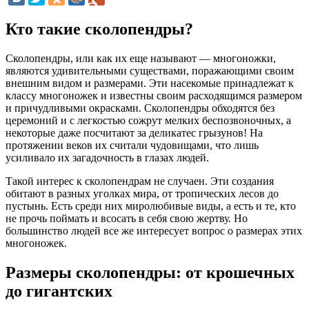
Кто такие сколопендры?
Сколопендры, или как их еще называют — многоножки,
являются удивительными существами, поражающими своим
внешним видом и размерами. Эти насекомые принадлежат к
классу многоножек и известны своим расходящимся размером
и причудливыми окрасками. Сколопендры обходятся без
церемоний и с легкостью сожрут мелких беспозвоночных, а
некоторые даже посчитают за деликатес грызунов! На
протяжении веков их считали чудовищами, что лишь
усиливало их загадочность в глазах людей.
Такой интерес к сколопендрам не случаен. Эти создания
обитают в разных уголках мира, от тропических лесов до
пустынь. Есть среди них миролюбивые виды, а есть и те, кто
не прочь поймать и всосать в себя свою жертву. Но
большинство людей все же интересует вопрос о размерах этих
многоножек.
Размеры сколопендры: от крошечных
до гигантских