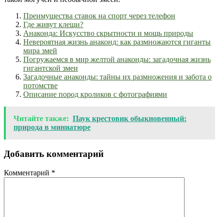
Преимущества ставок на спорт через телефон
Где живут клещи?
Анаконда: Искусство скрытности и мощь природы
Невероятная жизнь анаконд: как размножаются гиганты
мира змей
Погружаемся в мир желтой анаконды: загадочная жизнь
гигантской змеи
Загадочные анаконды: тайны их размножения и забота о
потомстве
Описание пород кроликов с фотографиями
Читайте также:
Паук крестовик обыкновенный:
природа в миниатюре
Добавить комментарий
Комментарий
*