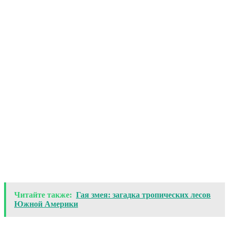
Читайте также:
Гая змея: загадка тропических лесов
Южной Америки