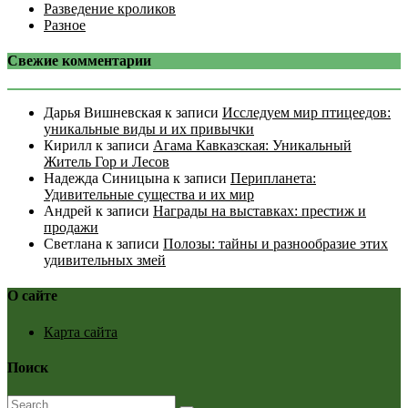
Разведение кроликов
Разное
Свежие комментарии
Дарья Вишневская
к записи
Исследуем мир птицеедов:
уникальные виды и их привычки
Кирилл
к записи
Агама Кавказская: Уникальный
Житель Гор и Лесов
Надежда Синицына
к записи
Перипланета:
Удивительные существа и их мир
Андрей
к записи
Награды на выставках: престиж и
продажи
Светлана
к записи
Полозы: тайны и разнообразие этих
удивительных змей
О сайте
Карта сайта
Поиск