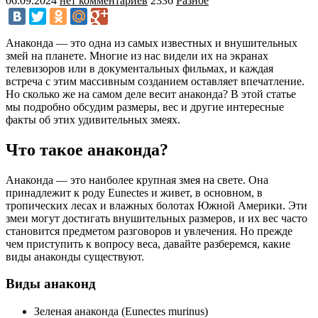
06.09.2024
нет комментариев
2336
Разное
Анаконда — это одна из самых известных и внушительных
змей на планете. Многие из нас видели их на экранах
телевизоров или в документальных фильмах, и каждая
встреча с этим массивным созданием оставляет впечатление.
Но сколько же на самом деле весит анаконда? В этой статье
мы подробно обсудим размеры, вес и другие интересные
факты об этих удивительных змеях.
Что такое анаконда?
Анаконда — это наиболее крупная змея на свете. Она
принадлежит к роду Eunectes и живет, в основном, в
тропических лесах и влажных болотах Южной Америки. Эти
змеи могут достигать внушительных размеров, и их вес часто
становится предметом разговоров и увлечения. Но прежде
чем приступить к вопросу веса, давайте разберемся, какие
виды анаконды существуют.
Виды анаконд
Зеленая анаконда (Eunectes murinus)