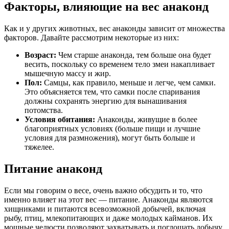
Факторы, влияющие на вес анаконд
Как и у других животных, вес анаконды зависит от множества
факторов. Давайте рассмотрим некоторые из них:
Возраст:
Чем старше анаконда, тем больше она будет
весить, поскольку со временем тело змеи накапливает
мышечную массу и жир.
Пол:
Самцы, как правило, меньше и легче, чем самки.
Это объясняется тем, что самки после спаривания
должны сохранять энергию для вынашивания
потомства.
Условия обитания:
Анаконды, живущие в более
благоприятных условиях (больше пищи и лучшие
условия для размножения), могут быть больше и
тяжелее.
Питание анаконд
Если мы говорим о весе, очень важно обсудить и то, что
именно влияет на этот вес — питание. Анаконды являются
хищниками и питаются всевозможной добычей, включая
рыбу, птиц, млекопитающих и даже молодых кайманов. Их
мощные челюсти позволяют захватывать и поглощать добычу,