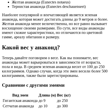
Желтая анаконда (Eunectes notaeus)
Тернистая анаконда (Eunectes deschauenseei)
Наиболее популярной и впечатляющей является зеленая
анаконда, которая может достигать длины до 9 метров и более.
Желтая анаконда менее величественна, но все равно вызывает
восхищение своими размерами. По сути, все виды анаконды
имеют схожие характеристики, но отличаются по цветовой
гамме, ареалу обитания и размеру.
Какой вес у анаконд?
Теперь давайте поговорим о весе. Как вы понимаете, вес
анаконды может варьироваться в зависимости от возраста,
пола и вида. В среднем зеленая анаконда весит от 100 до 250
килограммов. Однако случаи, когда эти змеи весили более 500
килограммов, также были зарегистрированы.
Сравнение с другими змеями
Вид змеи
Длина (м)
Вес (кг)
Гигантская анаконда
до 9
до 250
Сетчатая анаконда
до 10
до 300