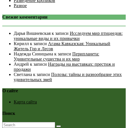
Разведение кроликов
Разное
Свежие комментарии
Дарья Вишневская
к записи
Исследуем мир птицеедов:
уникальные виды и их привычки
Кирилл
к записи
Агама Кавказская: Уникальный
Житель Гор и Лесов
Надежда Синицына
к записи
Перипланета:
Удивительные существа и их мир
Андрей
к записи
Награды на выставках: престиж и
продажи
Светлана
к записи
Полозы: тайны и разнообразие этих
удивительных змей
О сайте
Карта сайта
Поиск