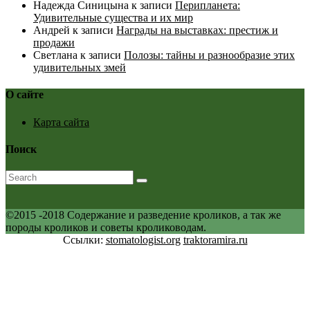
Надежда Синицына
к записи
Перипланета:
Удивительные существа и их мир
Андрей
к записи
Награды на выставках: престиж и
продажи
Светлана
к записи
Полозы: тайны и разнообразие этих
удивительных змей
О сайте
Карта сайта
Поиск
©2015 -2018 Содержание и разведение кроликов, а так же
породы кроликов и советы кролиководам.
Ссылки:
stomatologist.org
traktoramira.ru