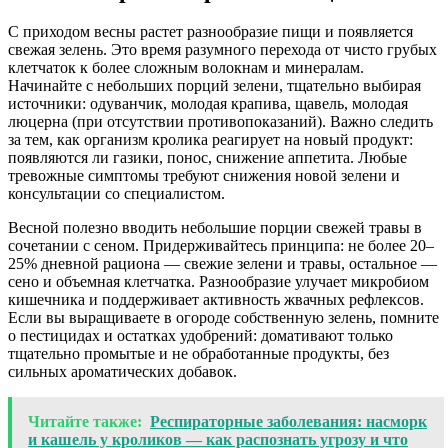
С приходом весны растет разнообразие пищи и появляется
свежая зелень. Это время разумного перехода от чисто грубых
клетчаток к более сложным волокнам и минералам.
Начинайте с небольших порций зелени, тщательно выбирая
источники: одуванчик, молодая крапива, щавель, молодая
люцерна (при отсутствии противопоказаний). Важно следить
за тем, как организм кролика реагирует на новый продукт:
появляются ли газики, понос, снижение аппетита. Любые
тревожные симптомы требуют снижения новой зелени и
консультации со специалистом.
Весной полезно вводить небольшие порции свежей травы в
сочетании с сеном. Придерживайтесь принципа: не более 20–
25% дневной рациона — свежие зелени и травы, остальное —
сено и объемная клетчатка. Разнообразие улучает микробиом
кишечника и поддерживает активность жвачных рефлексов.
Если вы выращиваете в огороде собственную зелень, помните
о пестицидах и остатках удобрений: домативают только
тщательно промытые и не обработанные продукты, без
сильных ароматических добавок.
Читайте также:
Респираторные заболевания: насморк
и кашель у кроликов — как распознать угрозу и что