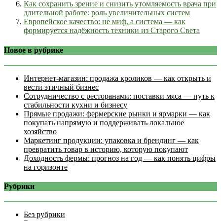
Как сохранить зрение и снизить утомляемость врача при
длительной работе: роль увеличительных систем
Европейское качество: не миф, а система — как
формируется надёжность техники из Старого Света
Новое в рубрике
Интернет‑магазин: продажа кроликов — как открыть и
вести этичный бизнес
Сотрудничество с ресторанами: поставки мяса — путь к
стабильности кухни и бизнесу
Прямые продажи: фермерские рынки и ярмарки — как
покупать напрямую и поддерживать локальное
хозяйство
Маркетинг продукции: упаковка и брендинг — как
превратить товар в историю, которую покупают
Доходность фермы: прогноз на год — как понять цифры
на горизонте
Рубрики
Без рубрики