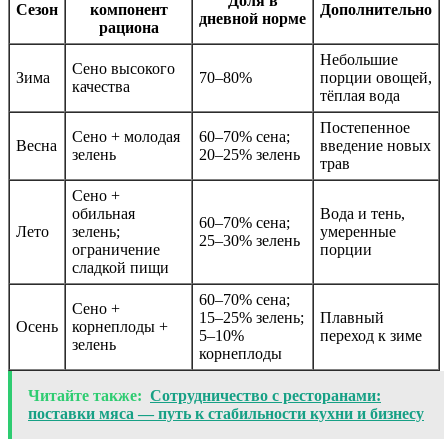
Доля в
Сезон
компонент
Дополнительно
дневной норме
рациона
Небольшие
Сено высокого
Зима
70–80%
порции овощей,
качества
тёплая вода
Постепенное
Сено + молодая
60–70% сена;
Весна
введение новых
зелень
20–25% зелень
трав
Сено +
обильная
Вода и тень,
60–70% сена;
Лето
зелень;
умеренные
25–30% зелень
ограничение
порции
сладкой пищи
60–70% сена;
Сено +
15–25% зелень;
Плавный
Осень
корнеплоды +
5–10%
переход к зиме
зелень
корнеплоды
Читайте также:
Сотрудничество с ресторанами:
поставки мяса — путь к стабильности кухни и бизнесу