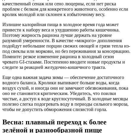
качественный сенаж или сено люцерны, если нет риска
проблем с белком для конкретного животного, особенно если
кролик молодой или склонен к избыточному весу.
Излишне калорийная пища в холодное время года может
привести к набору веса и ухудшению работы кишечника.
Поэтому жирность рациона лучше держать на уровне
разумной умеренности. В качестве «мокрого» дополнения
подойдут небольшие порции свежих овощей и грязи тепла из-
под свеклы или моркови, но без переживания за консервацию.
Помните: резкое изменение рациона в холодный сезон
чревато GI-стазами. Постепенно вводите новые продукты и
следите за реакцией желудочно-кишечного тракта.
Еще одна важная задача зимы — обеспечение достаточного
водного баланса. Кролики выпивают больше воды, когда
воздух сухой, и иногда они не замечают обезвоживания, пока
оно не становится критическим. Убедитесь, что поилки
чистые, а доступ к воде круглосуточный. В холодные месяцы
полезно слегка подогревать воду в периоды сильного мороза,
чтобы не допустить обморожения слизистой горла.
Весна: плавный переход к более
зелёной и разнообразной пище