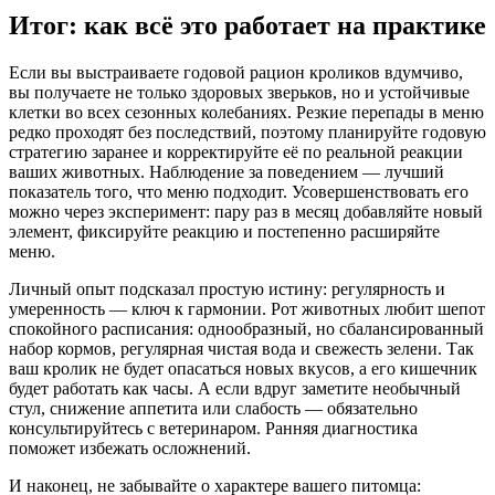
Итог: как всё это работает на практике
Если вы выстраиваете годовой рацион кроликов вдумчиво,
вы получаете не только здоровых зверьков, но и устойчивые
клетки во всех сезонных колебаниях. Резкие перепады в меню
редко проходят без последствий, поэтому планируйте годовую
стратегию заранее и корректируйте её по реальной реакции
ваших животных. Наблюдение за поведением — лучший
показатель того, что меню подходит. Усовершенствовать его
можно через эксперимент: пару раз в месяц добавляйте новый
элемент, фиксируйте реакцию и постепенно расширяйте
меню.
Личный опыт подсказал простую истину: регулярность и
умеренность — ключ к гармонии. Рот животных любит шепот
спокойного расписания: однообразный, но сбалансированный
набор кормов, регулярная чистая вода и свежесть зелени. Так
ваш кролик не будет опасаться новых вкусов, а его кишечник
будет работать как часы. А если вдруг заметите необычный
стул, снижение аппетита или слабость — обязательно
консультируйтесь с ветеринаром. Ранняя диагностика
поможет избежать осложнений.
И наконец, не забывайте о характере вашего питомца: