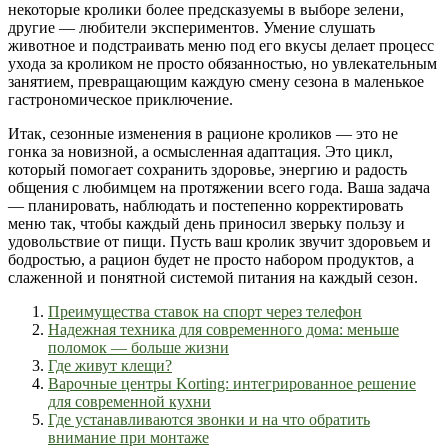
некоторые кролики более предсказуемы в выборе зелени,
другие — любители экспериментов. Умение слушать
животное и подстраивать меню под его вкусы делает процесс
ухода за кроликом не просто обязанностью, но увлекательным
занятием, превращающим каждую смену сезона в маленькое
гастрономическое приключение.
Итак, сезонные изменения в рационе кроликов — это не
гонка за новизной, а осмысленная адаптация. Это цикл,
который помогает сохранить здоровье, энергию и радость
общения с любимцем на протяжении всего года. Ваша задача
— планировать, наблюдать и постепенно корректировать
меню так, чтобы каждый день приносил зверьку пользу и
удовольствие от пищи. Пусть ваш кролик звучит здоровьем и
бодростью, а рацион будет не просто набором продуктов, а
слаженной и понятной системой питания на каждый сезон.
Преимущества ставок на спорт через телефон
Надежная техника для современного дома: меньше
поломок — больше жизни
Где живут клещи?
Варочные центры Korting: интегрированное решение
для современной кухни
Где устанавливаются звонки и на что обратить
внимание при монтаже