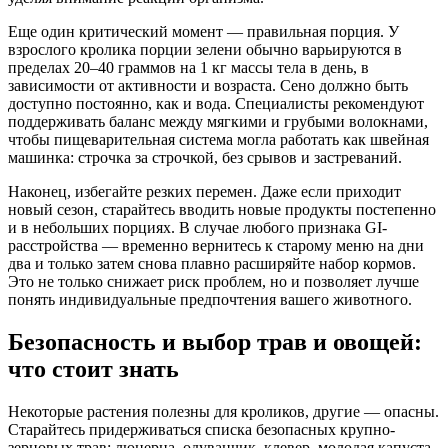
Еще один критический момент — правильная порция. У
взрослого кролика порции зелени обычно варьируются в
пределах 20–40 граммов на 1 кг массы тела в день, в
зависимости от активности и возраста. Сено должно быть
доступно постоянно, как и вода. Специалисты рекомендуют
поддерживать баланс между мягкими и грубыми волокнами,
чтобы пищеварительная система могла работать как швейная
машинка: строчка за строчкой, без срывов и застреваний.
Наконец, избегайте резких перемен. Даже если приходит
новый сезон, старайтесь вводить новые продукты постепенно
и в небольших порциях. В случае любого признака GI-
расстройства — временно вернитесь к старому меню на дни
два и только затем снова плавно расширяйте набор кормов.
Это не только снижает риск проблем, но и позволяет лучше
понять индивидуальные предпочтения вашего животного.
Безопасность и выбор трав и овощей:
что стоит знать
Некоторые растения полезны для кроликов, другие — опасны.
Старайтесь придерживаться списка безопасных крупно-
зерновых трав: люцерна, одуванчик, клевер, молодая капуста