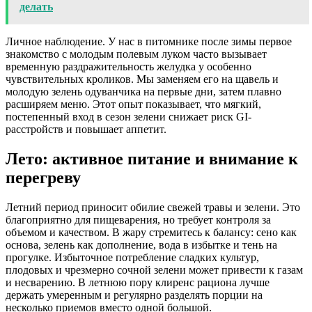
делать
Личное наблюдение. У нас в питомнике после зимы первое
знакомство с молодым полевым луком часто вызывает
временную раздражительность желудка у особенно
чувствительных кроликов. Мы заменяем его на щавель и
молодую зелень одуванчика на первые дни, затем плавно
расширяем меню. Этот опыт показывает, что мягкий,
постепенный вход в сезон зелени снижает риск GI-
расстройств и повышает аппетит.
Лето: активное питание и внимание к
перегреву
Летний период приносит обилие свежей травы и зелени. Это
благоприятно для пищеварения, но требует контроля за
объемом и качеством. В жару стремитесь к балансу: сено как
основа, зелень как дополнение, вода в избытке и тень на
прогулке. Избыточное потребление сладких культур,
плодовых и чрезмерно сочной зелени может привести к газам
и несварению. В летнюю пору клиренс рациона лучше
держать умеренным и регулярно разделять порции на
несколько приемов вместо одной большой.