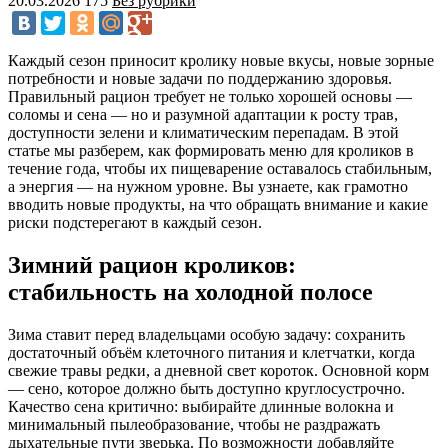
20.03.2026
175
Без рубрики
Каждый сезон приносит кролику новые вкусы, новые зорные
потребности и новые задачи по поддержанию здоровья.
Правильный рацион требует не только хорошей основы —
соломы и сена — но и разумной адаптации к росту трав,
доступности зелени и климатическим перепадам. В этой
статье мы разберем, как формировать меню для кроликов в
течение года, чтобы их пищеварение оставалось стабильным,
а энергия — на нужном уровне. Вы узнаете, как грамотно
вводить новые продукты, на что обращать внимание и какие
риски подстерегают в каждый сезон.
Зимний рацион кроликов:
стабильность на холодной полосе
Зима ставит перед владельцами особую задачу: сохранить
достаточный объём клеточного питания и клетчатки, когда
свежие травы редки, а дневной свет короток. Основной корм
— сено, которое должно быть доступно круглосустрочно.
Качество сена критично: выбирайте длинные волокна и
минимальный пылеобразование, чтобы не раздражать
дыхательные пути зверька. По возможности добавляйте