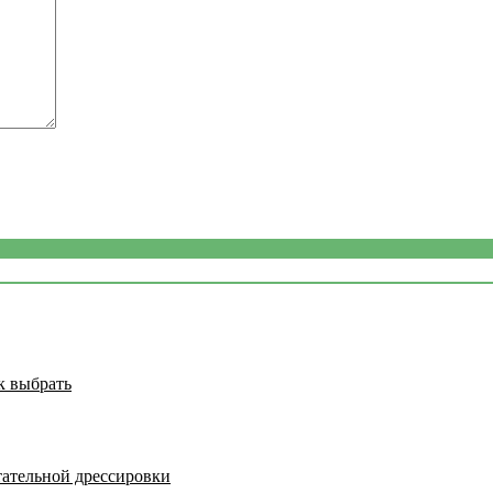
к выбрать
тательной дрессировки