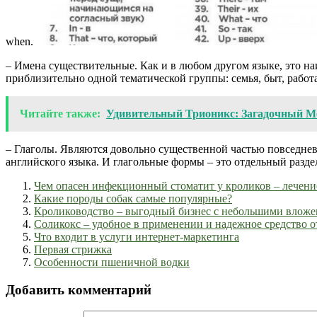
when.
– Имена существительные. Как и в любом другом языке, это на
приблизительно одной тематической группы: семья, быт, работа, досу
Читайте также:
Удивительный Трионикс: Загадочный 
– Глаголы. Являются довольно существенной частью повседневн
английского языка. И глагольные формы – это отдельный разд
Чем опасен инфекционный стоматит у кроликов – лечени
Какие породы собак самые популярные?
Кролиководство – выгодный бизнес с небольшими влож
Соликокс – удобное в применении и надежное средство о
Что входит в услуги интернет-маркетинга
Первая стрижка
Особенности пшеничной водки
Добавить комментарий