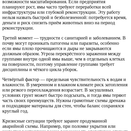
возможности масштабирования. Если предприятия
планируют рост, ямы часто требуют переработки всей
инфраструктуры или глубокой реконструкции. Эту работу
нельзя назвать быстрой и безболезненной: потребуется время,
деньги и риск снизить приём животных вниз на период
реконструкции.
Третий момент — трудности с санитарией и заболеванием. В
почву могут проникать патогены или паразиты, особенно
если ямы плохо прочищаются и дыры не закрываются
должным образом. Угроза перекрёстного заражения между
группами внутри одной ямы выше, чем в отдельных клетках
на поверхности, поэтому управление группами требует
дисциплины и чёткого цикла уборок.
Четвёртый фактор — предельная чувствительность к водам и
влажности. В умеренном и влажном климате риск затопления
или резкого переохлаждения возрастает. В засушливых
условиях грунт может быстро подсыхать, и тогда ямы теряют
часть своих преимуществ. Нужны грамотные схемы дренажа
и подходящие материалы для стен, чтобы баланс сохранялся
круглый год.
Кризисные ситуации требуют заранее продуманной
аварийной схемы. Например, при поломке укрытия или