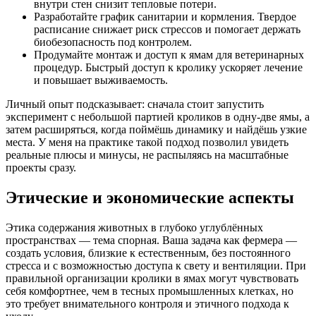
внутри стен снизит тепловые потери.
Разработайте график санитарии и кормления. Твердое
расписание снижает риск стрессов и помогает держать
биобезопасность под контролем.
Продумайте монтаж и доступ к ямам для ветеринарных
процедур. Быстрый доступ к кролику ускоряет лечение
и повышает выживаемость.
Личный опыт подсказывает: сначала стоит запустить
эксперимент с небольшой партией кроликов в одну-две ямы, а
затем расширяться, когда поймёшь динамику и найдёшь узкие
места. У меня на практике такой подход позволил увидеть
реальные плюсы и минусы, не распыляясь на масштабные
проекты сразу.
Этические и экономические аспекты
Этика содержания животных в глубоко углублённых
пространствах — тема спорная. Ваша задача как фермера —
создать условия, близкие к естественным, без постоянного
стресса и с возможностью доступа к свету и вентиляции. При
правильной организации кролики в ямах могут чувствовать
себя комфортнее, чем в тесных промышленных клетках, но
это требует внимательного контроля и этичного подхода к