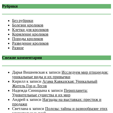
Рубрики
Без рубрики
Болезни кроликов
Клетки для кроликов
Кормление кроликов
Породы кроликов
Разведение кроликов
Разное
Свежие комментарии
Дарья Вишневская
к записи
Исследуем мир птицеедов:
уникальные виды и их привычки
Кирилл
к записи
Агама Кавказская: Уникальный
Житель Гор и Лесов
Надежда Синицына
к записи
Перипланета:
Удивительные существа и их мир
Андрей
к записи
Награды на выставках: престиж и
продажи
Светлана
к записи
Полозы: тайны и разнообразие этих