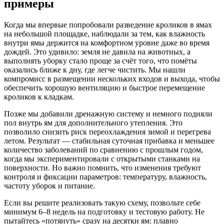
примеры
Когда мы впервые попробовали разведение кроликов в ямах
на небольшой площадке, наблюдали за тем, как влажность
внутри ямы держится на комфортном уровне даже во время
дождей. Это удивило: земля не давила на животных, а
выполнять уборку стало проще за счёт того, что помёты
оказались ближе к дну, где легче чистить. Мы нашли
компромисс в размещении нескольких входов и выхода, чтобы
обеспечить хорошую вентиляцию и быстрое перемещение
кроликов к кладкам.
Позже мы добавили дренажную систему и немного подняли
пол внутрь ям для дополнительного утепления. Это
позволило снизить риск переохлаждения зимой и перегрева
летом. Результат — стабильная суточная прибавка и меньшее
количество заболеваний по сравнению с прошлым годом,
когда мы экспериментировали с открытыми станками на
поверхности. Но важно помнить, что изменения требуют
контроля и фиксации параметров: температуру, влажность,
частоту уборок и питание.
Если вы решите реализовать такую схему, позвольте себе
минимум 6–8 недель на подготовку и тестовую работу. Не
пытайтесь «потянуть» сразу на десятки ям: плавно