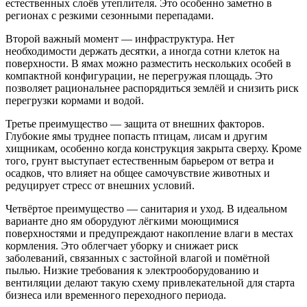
естественных слоёв утеплителя. Это особенно заметно в
регионах с резкими сезонными перепадами.
Второй важный момент — инфраструктура. Нет
необходимости держать десятки, а иногда сотни клеток на
поверхности. В ямах можно разместить нескольких особей в
компактной конфигурации, не перегружая площадь. Это
позволяет рациональнее распорядиться землёй и снизить риск
перегрузки кормами и водой.
Третье преимущество — защита от внешних факторов.
Глубокие ямы труднее попасть птицам, лисам и другим
хищникам, особенно когда конструкция закрыта сверху. Кроме
того, грунт выступает естественным барьером от ветра и
осадков, что влияет на общее самочувствие животных и
редуцирует стресс от внешних условий.
Четвёртое преимущество — санитария и уход. В идеальном
варианте дно ям оборудуют лёгкими моющимися
поверхностями и предупреждают накопление влаги в местах
кормления. Это облегчает уборку и снижает риск
заболеваний, связанных с застойной влагой и помётной
пылью. Низкие требования к электрооборудованию и
вентиляции делают такую схему привлекательной для старта
бизнеса или временного переходного периода.