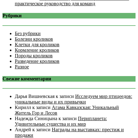
практическое руководство для команд
Рубрики
Без рубрики
Болезни кроликов
Клетки для кроликов
Кормление кроликов
Породы кроликов
Разведение кроликов
Разное
Свежие комментарии
Дарья Вишневская
к записи
Исследуем мир птицеедов:
уникальные виды и их привычки
Кирилл
к записи
Агама Кавказская: Уникальный
Житель Гор и Лесов
Надежда Синицына
к записи
Перипланета:
Удивительные существа и их мир
Андрей
к записи
Награды на выставках: престиж и
продажи