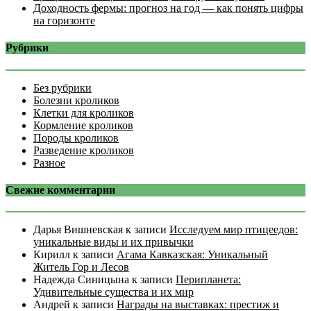
Доходность фермы: прогноз на год — как понять цифры
на горизонте
Рубрики
Без рубрики
Болезни кроликов
Клетки для кроликов
Кормление кроликов
Породы кроликов
Разведение кроликов
Разное
Свежие комментарии
Дарья Вишневская
к записи
Исследуем мир птицеедов:
уникальные виды и их привычки
Кирилл
к записи
Агама Кавказская: Уникальный
Житель Гор и Лесов
Надежда Синицына
к записи
Перипланета:
Удивительные существа и их мир
Андрей
к записи
Награды на выставках: престиж и