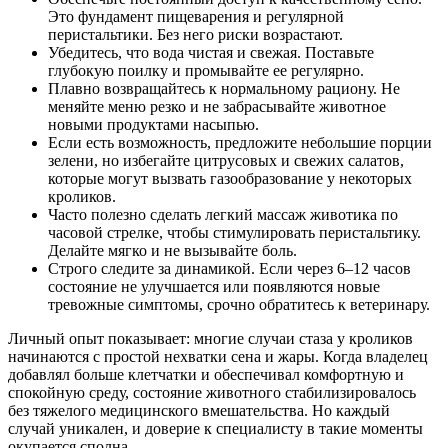
Это фундамент пищеварения и регулярной
перистальтики. Без него риски возрастают.
Убедитесь, что вода чистая и свежая. Поставьте
глубокую поилку и промывайте ее регулярно.
Плавно возвращайтесь к нормальному рациону. Не
меняйте меню резко и не забрасывайте животное
новыми продуктами насыпью.
Если есть возможность, предложите небольшие порции
зелени, но избегайте цитрусовых и свежих салатов,
которые могут вызвать газообразование у некоторых
кроликов.
Часто полезно сделать легкий массаж животика по
часовой стрелке, чтобы стимулировать перистальтику.
Делайте мягко и не вызывайте боль.
Строго следите за динамикой. Если через 6–12 часов
состояние не улучшается или появляются новые
тревожные симптомы, срочно обратитесь к ветеринару.
Личный опыт показывает: многие случаи стаза у кроликов
начинаются с простой нехватки сена и жары. Когда владелец
добавлял больше клетчатки и обеспечивал комфортную и
спокойную среду, состояние животного стабилизировалось
без тяжелого медицинского вмешательства. Но каждый
случай уникален, и доверие к специалисту в такие моменты
окупается сполна.