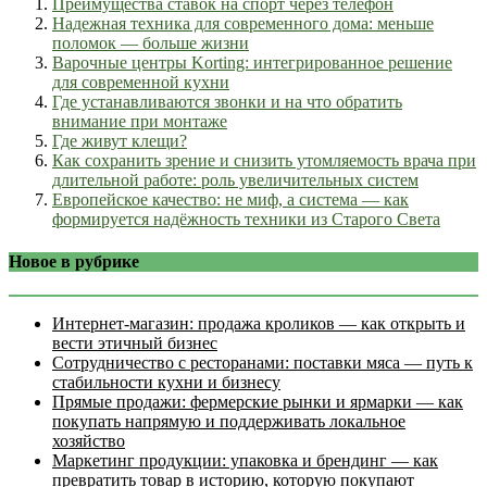
Преимущества ставок на спорт через телефон
Надежная техника для современного дома: меньше
поломок — больше жизни
Варочные центры Korting: интегрированное решение
для современной кухни
Где устанавливаются звонки и на что обратить
внимание при монтаже
Где живут клещи?
Как сохранить зрение и снизить утомляемость врача при
длительной работе: роль увеличительных систем
Европейское качество: не миф, а система — как
формируется надёжность техники из Старого Света
Новое в рубрике
Интернет‑магазин: продажа кроликов — как открыть и
вести этичный бизнес
Сотрудничество с ресторанами: поставки мяса — путь к
стабильности кухни и бизнесу
Прямые продажи: фермерские рынки и ярмарки — как
покупать напрямую и поддерживать локальное
хозяйство
Маркетинг продукции: упаковка и брендинг — как
превратить товар в историю, которую покупают