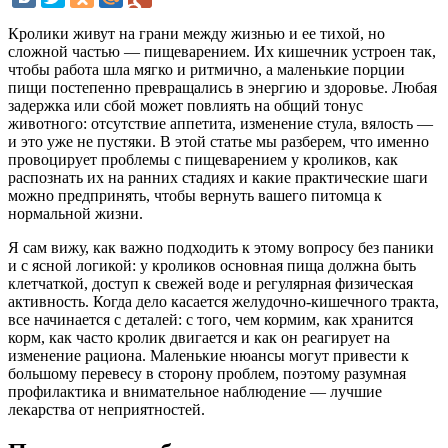
Кролики живут на грани между жизнью и ее тихой, но
сложной частью — пищеварением. Их кишечник устроен так,
чтобы работа шла мягко и ритмично, а маленькие порции
пищи постепенно превращались в энергию и здоровье. Любая
задержка или сбой может повлиять на общий тонус
животного: отсутствие аппетита, изменение стула, вялость —
и это уже не пустяки. В этой статье мы разберем, что именно
провоцирует проблемы с пищеварением у кроликов, как
распознать их на ранних стадиях и какие практические шаги
можно предпринять, чтобы вернуть вашего питомца к
нормальной жизни.
Я сам вижу, как важно подходить к этому вопросу без паники
и с ясной логикой: у кроликов основная пища должна быть
клетчаткой, доступ к свежей воде и регулярная физическая
активность. Когда дело касается желудочно-кишечного тракта,
все начинается с деталей: с того, чем кормим, как хранится
корм, как часто кролик двигается и как он реагирует на
изменение рациона. Маленькие нюансы могут привести к
большому перевесу в сторону проблем, поэтому разумная
профилактика и внимательное наблюдение — лучшие
лекарства от неприятностей.