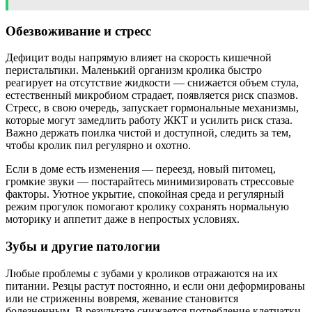
Обезвоживание и стресс
Дефицит воды напрямую влияет на скорость кишечной
перистальтики. Маленький организм кролика быстро
реагирует на отсутствие жидкости — снижается объем стула,
естественный микробиом страдает, появляется риск спазмов.
Стресс, в свою очередь, запускает гормональные механизмы,
которые могут замедлить работу ЖКТ и усилить риск стаза.
Важно держать поилка чистой и доступной, следить за тем,
чтобы кролик пил регулярно и охотно.
Если в доме есть изменения — переезд, новый питомец,
громкие звуки — постарайтесь минимизировать стрессовые
факторы. Уютное укрытие, спокойная среда и регулярный
режим прогулок помогают кролику сохранять нормальную
моторику и аппетит даже в непростых условиях.
Зубы и другие патологии
Любые проблемы с зубами у кроликов отражаются на их
питании. Резцы растут постоянно, и если они деформированы
или не стриженны вовремя, жевание становится
болезненным. В результате снижается потребление клетчатки,