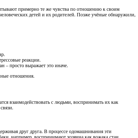
пытывают примерно те же чувства по отношению к своим
человеческих детей и их родителей. Позже учёные обнаружили,
ир.
трессовые реакции.
зан – просто выражает это иначе.
чные отношения.
атся взаимодействовать с людьми, воспринимать их как
связи.
ерживая друг друга. В процессе одомашнивания эти
баки, например, воспринимают хозяина как вожака стаи,