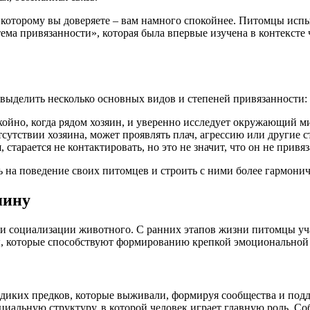
ек, которому вы доверяете – вам намного спокойнее. Питомцы ис
ема привязанности», которая была впервые изучена в контексте 
 выделить несколько основных видов и степеней привязанности:
койно, когда рядом хозяин, и уверенно исследует окружающий м
утствии хозяина, может проявлять плач, агрессию или другие с
старается не контактировать, но это не значит, что он не привя
 на поведение своих питомцев и строить с ними более гармони
яину
 и социализации животного. С ранних этапов жизни питомцы уч
ы, которые способствуют формированию крепкой эмоциональной 
диких предков, которые выживали, формируя сообщества и подд
иальную структуру, в которой человек играет главную роль. Со