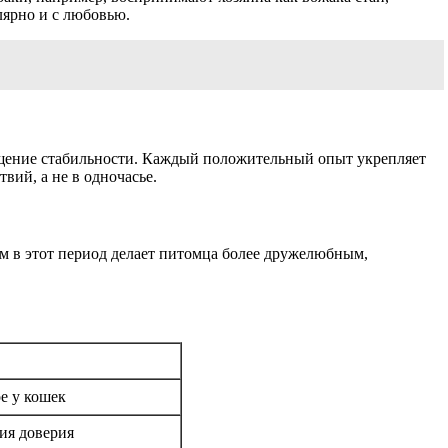
лярно и с любовью.
ощущение стабильности. Каждый положительный опыт укрепляет
вий, а не в одночасье.
ом в этот период делает питомца более дружелюбным,
е у кошек
ия доверия