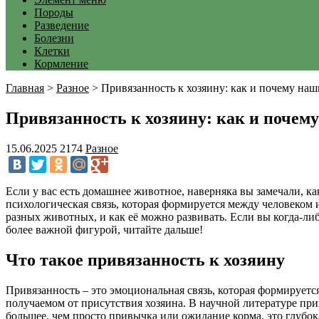
Породы
Разведение
Болезни
Клетки
Кормление
Главная
>
Разное
>
Привязанность к хозяину: как и почему на
Привязанность к хозяину: как и почем
15.06.2025
2174
Разное
Если у вас есть домашнее животное, наверняка вы замечали, ка
психологическая связь, которая формируется между человеком и
разных животных, и как её можно развивать. Если вы когда-либ
более важной фигурой, читайте дальше!
Что такое привязанность к хозяину
Привязанность – это эмоциональная связь, которая формирует
получаемом от присутствия хозяина. В научной литературе пр
большее, чем просто привычка или ожидание корма, это глубока