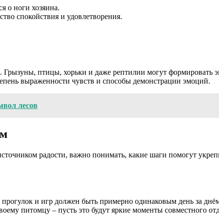
я о ноги хозяина.
ство спокойствия и удовлетворения.
ек. Грызуны, птицы, хорьки и даже рептилии могут формировать 
степень выраженности чувств и способы демонстрации эмоций.
мвол лесов
ем
источником радости, важно понимать, какие шаги помогут укрепи
прогулок и игр должен быть примерно одинаковым день за днём
воему питомцу – пусть это будут яркие моменты совместного от