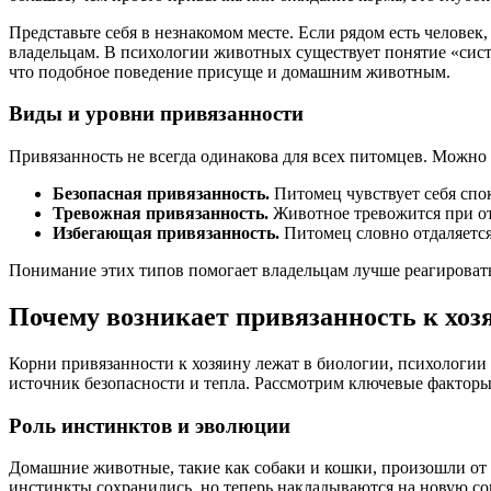
Представьте себя в незнакомом месте. Если рядом есть челов
владельцам. В психологии животных существует понятие «сист
что подобное поведение присуще и домашним животным.
Виды и уровни привязанности
Привязанность не всегда одинакова для всех питомцев. Можно
Безопасная привязанность.
Питомец чувствует себя спо
Тревожная привязанность.
Животное тревожится при отс
Избегающая привязанность.
Питомец словно отдаляется, 
Понимание этих типов помогает владельцам лучше реагировать
Почему возникает привязанность к хоз
Корни привязанности к хозяину лежат в биологии, психологии
источник безопасности и тепла. Рассмотрим ключевые фактор
Роль инстинктов и эволюции
Домашние животные, такие как собаки и кошки, произошли от 
инстинкты сохранились, но теперь накладываются на новую соц