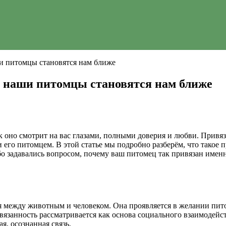
ши питомцы становятся нам ближе
у наши питомцы становятся нам ближе
к оно смотрит на вас глазами, полными доверия и любви. Привяза
 его питомцем. В этой статье мы подробно разберём, что такое п
о задавались вопросом, почему ваш питомец так привязан именно
ся между животным и человеком. Она проявляется в желании пит
ивязанность рассматривается как основа социального взаимодей
я, осознанная связь.