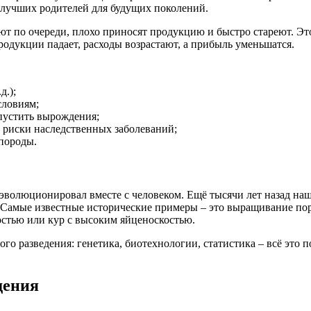
х лучших родителей для будущих поколений.
ют по очереди, плохо приносят продукцию и быстро стареют. Эт
продукции падает, расходы возрастают, а прибыль уменьшатся.
д.);
словиям;
пустить вырождения;
 риски наследственных заболеваний;
 породы.
эволюционировал вместе с человеком. Ещё тысячи лет назад на
. Самые известные исторические примеры – это выращивание по
стью или кур с высоким яйценоскостью.
го разведения: генетика, биотехнологии, статистика – всё это п
дения