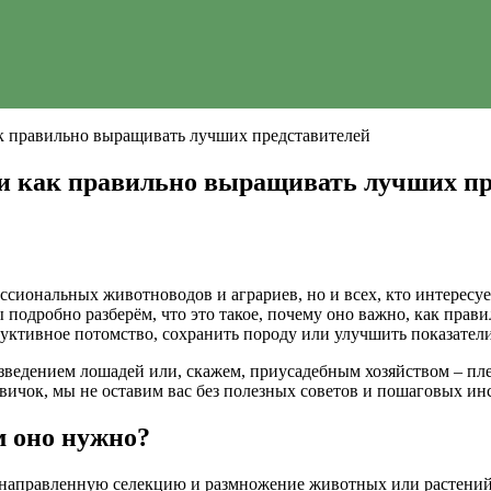
ак правильно выращивать лучших представителей
 и как правильно выращивать лучших п
фессиональных животноводов и аграриев, но и всех, кто интерес
одробно разберём, что это такое, почему оно важно, как правил
уктивное потомство, сохранить породу или улучшить показатели 
азведением лошадей или, скажем, приусадебным хозяйством – п
вичок, мы не оставим вас без полезных советов и пошаговых ин
м оно нужно?
направленную селекцию и размножение животных или растений