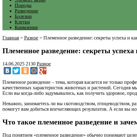
Породы
Разведение
Болезни
Клетки
Кормление
Главная
>
Разное
>
Племенное разведение: секреты успеха и к
Племенное разведение: секреты успеха
14.06.2025
2130
Разное
Племенное разведение – тема, которая касается не только про
качественных характеристик животных и растений. Сегодня мы п
Если вы когда-либо задумывались, как получить здоровое, прод
Неважно, занимаетесь ли вы скотоводством, птицеводством, р
помогут вам добиться впечатляющих результатов. А если вы но
Что такое племенное разведение и заче
Под понятием «племенное разведение» обычно понимают целе