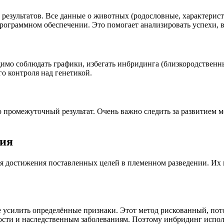
 результатов. Все данные о животных (родословные, характерис
граммном обеспечении. Это помогает анализировать успехи, в
имо соблюдать графики, избегать инбридинга (близкородственны
о контроля над генетикой.
ко промежуточный результат. Очень важно следить за развитием 
ния
я достижения поставленных целей в племенном разведении. Их 
 усилить определённые признаки. Этот метод рискованный, по
сти и наследственным заболеваниям. Поэтому инбридинг исполь