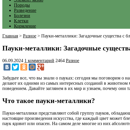
Породы
Разведение
Болезни
Клетки
Кормление
Главная
>
Разное
>
Пауки-металлики: Загадочные существа с б
Пауки-металлики: Загадочные существа
06.09.2024
1 комментарий
2464
Разное
Забудьте все, что вы знали о пауках: сегодня мы поговорим о 
делают их одними из самых интересных созданий в животном 
поведением. Давайте заглянем в их мир и узнаем, почему они 
Что такое пауки-металлики?
Пауки-металлики представляют собой группу пауков, обладающ
настоящие произведения искусства, где каждый цвет может блес
паук ядовит или опасен. На самом деле многие из них абсолют