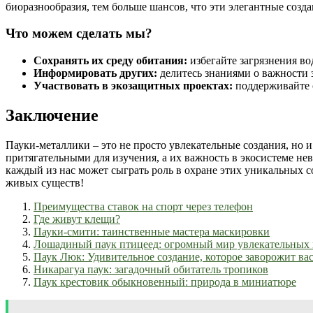
биоразнообразия, тем больше шансов, что эти элегантные созд
Что можем сделать мы?
Сохранять их среду обитания:
избегайте загрязнения в
Информировать других:
делитесь знаниями о важности 
Участвовать в экозащитных проектах:
поддерживайте 
Заключение
Пауки-металлики – это не просто увлекательные создания, но и
притягательными для изучения, а их важность в экосистеме нев
каждый из нас может сыграть роль в охране этих уникальных с
живых существ!
Преимущества ставок на спорт через телефон
Где живут клещи?
Пауки-смити: таинственные мастера маскировки
Лошадиный паук птицеед: огромный мир увлекательных 
Паук Люк: Удивительное создание, которое заворожит вас
Никарагуа паук: загадочный обитатель тропиков
Паук крестовик обыкновенный: природа в миниатюре