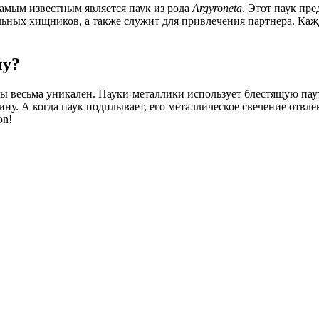
самым известным является паук из рода
Argyroneta
. Этот паук пр
льных хищников, а также служит для привлечения партнера. Каж
чу?
ы весьма уникален. Пауки-металлики использует блестящую паут
у. А когда паук подплывает, его металлическое свечение отвлека
on!