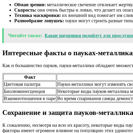
Обман зрения:
металлическое свечение отвлекает жертву
Скорость:
они очень быстры и ловки, что делает их опа
Техника маскировки:
их внешний вид помогает им слив
Разнообразие ловушек:
пауки могут строить разные типы
Читайте также:
Какие наушники подойдут для прослуш
Интересные факты о пауках-металлика
Как и большинство пауков, пауки-металлики обладают множеств
Факт
Цветовая палитра
Пауки-металлики могут изменять сво
Биолюминесценция
Некоторые виды пауков-металлика мо
Взаимоотношения в паре
Во время спаривания самцы демонст
Сохранение и защита пауков-металлик
К сожалению, несмотря на всю их красоту, некоторые виды пау
факторы имеют огромное влияние на популяцию этих удивитель