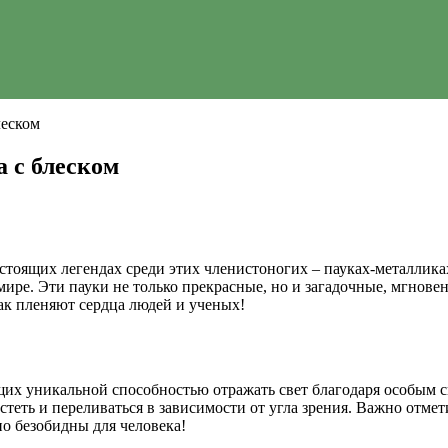
леском
 с блеском
настоящих легендах среди этих членистоногих – пауках-металлик
мире. Эти пауки не только прекрасные, но и загадочные, мгно
так пленяют сердца людей и ученых!
их уникальной способностью отражать свет благодаря особым св
теть и переливаться в зависимости от угла зрения. Важно отметит
но безобидны для человека!