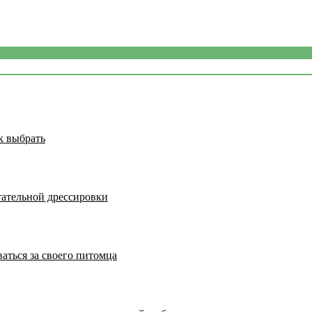
к выбрать
тательной дрессировки
аться за своего питомца