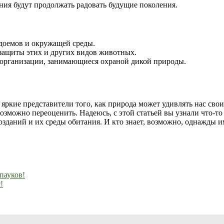
ания будут продолжать радовать будущие поколения.
одоемов и окружащей среды.
защиты этих и других видов животных.
организации, занимающиеся охраной дикой природы.
 яркие представители того, как природа может удивлять нас сво
озможно переоценить. Надеюсь, с этой статьей вы узнали что-то
озданий и их среды обитания. И кто знает, возможно, однажды 
пауков!
!