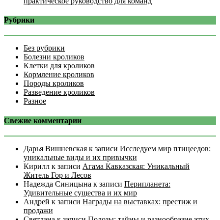
практическое руководство для команд
Рубрики
Без рубрики
Болезни кроликов
Клетки для кроликов
Кормление кроликов
Породы кроликов
Разведение кроликов
Разное
Свежие комментарии
Дарья Вишневская
к записи
Исследуем мир птицеедов:
уникальные виды и их привычки
Кирилл
к записи
Агама Кавказская: Уникальный
Житель Гор и Лесов
Надежда Синицына
к записи
Перипланета:
Удивительные существа и их мир
Андрей
к записи
Награды на выставках: престиж и
продажи
Светлана
к записи
Полозы: тайны и разнообразие этих