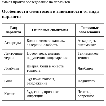
смысл пройти обследование на паразитов.
Особенности симптомов в зависимости от вида
паразита
Вид
Типичные
Основные симптомы
паразита
заболевания
Боли в животе, кашель,
Аскаридоз,
Аскариды
аллергии, слабость
пневмонит
Ленточные
Потеря веса, анемия,
Тениаринхоз,
черви
нарушения пищеварения
тениоз
Диарея, боли в животе,
Лямблии
Лямблиоз
тошнота
Зуд кожи головы,
Вши
Педикулёз
раздражение
Зуд, сыпь, признаки
Чесотка,
Клещи
инфекций
боррелиоз