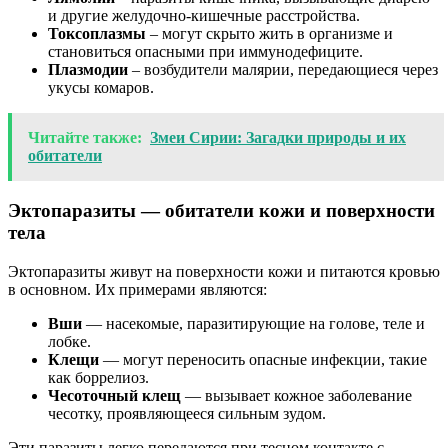
и другие желудочно-кишечные расстройства.
Токсоплазмы
– могут скрыто жить в организме и
становиться опасными при иммунодефиците.
Плазмодии
– возбудители малярии, передающиеся через
укусы комаров.
Читайте также:
Змеи Сирии: Загадки природы и их
обитатели
Эктопаразиты — обитатели кожи и поверхности
тела
Эктопаразиты живут на поверхности кожи и питаются кровью
в основном. Их примерами являются:
Вши
— насекомые, паразитирующие на голове, теле и
лобке.
Клещи
— могут переносить опасные инфекции, такие
как боррелиоз.
Чесоточный клещ
— вызывает кожное заболевание
чесотку, проявляющееся сильным зудом.
Эти паразиты легко передаются при тесном контакте с