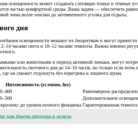
я освещенность может создавать слепящие блики и темные углы
ится частью комфортной среды. Ваша задача — обеспечить равн
яркой зоны возле поилки до затемненного уголка для отдыха.
вого дня
колебания освещенности мешают их биоритмам и могут привести
2–14 часами света и 10–12 часами темноты. Важна именно регул
отного.
самками или животными в период активной линьки, могут потре
ительность светового дня до 14–16 часов, но только если ночь 
 где он сможет отдохнуть без перегрева и лишнего шума.
Интенсивность (условно, lux)
0–400
Равномерное распределени
0–500
Дополнительное освещени
кролюкс до уровня ночного фонарика
Гарантированная темнота 
: как беречь питомца в холода