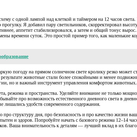
хему с одной лампой над клеткой и таймером на 12 часов света.
прогулку. Я добавил пару светильников, скорректировал высоту 
активнее, аппетит стабилизировался, а затем и общий тонус выро
мены времени суток. Это простой пример того, как маленькие к
ообразование
кую погоду на прямом солнечном свете кролику резко может ст
 В результате животные стали более спокойными и менее подвиж
ергии, но и важный инструмент управления комфортом животных.
ета, режима и пространства. Уделяйте внимание не только мощно
абывайте про возможность естественного дневного света в дневн
не лишались удобств современного содержания.
то про структуру дня, про безопасность и про качество жизни в
ытен и здоров. Попробуйте начать с базового режима 12–14 час
ьков. Ваша внимательность к деталям — лучший вклад в их благ