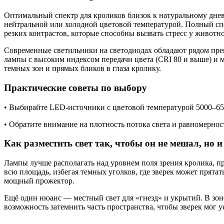
Оптимальный спектр для кроликов близок к натуральному днев
нейтральной или холодной цветовой температурой. Полный спек
резких контрастов, которые способны вызвать стресс у животно
Современные светильники на светодиодах обладают рядом преи
лампы с высоким индексом передачи цвета (CRI 80 и выше) и 
темных зон и прямых бликов в глаза кролику.
Практические советы по выбору
• Выбирайте LED-источники с цветовой температурой 5000–650
• Обратите внимание на плотность потока света и равномернос
Как разместить свет так, чтобы он не мешал, но 
Лампы лучше располагать над уровнем поля зрения кролика, п
всю площадь, избегая темных уголков, где зверек может прята
мощный прожектор.
Ещё один нюанс — местный свет для «гнезд» и укрытий. В зон
возможность затемнить часть пространства, чтобы зверек мог 