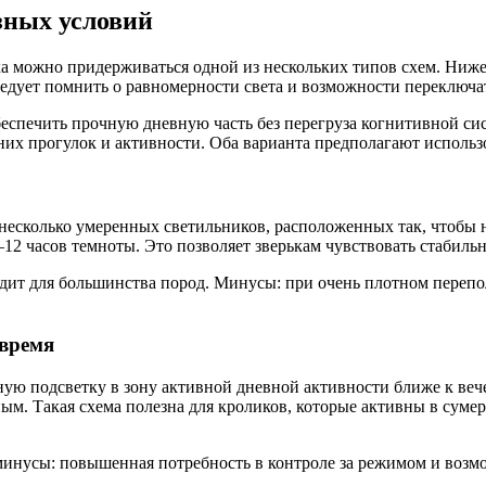
зных условий
а можно придерживаться одной из нескольких типов схем. Ниже
следует помнить о равномерности света и возможности переключа
спечить прочную дневную часть без перегруза когнитивной сист
рних прогулок и активности. Оба варианта предполагают использ
есколько умеренных светильников, расположенных так, чтобы не
0–12 часов темноты. Это позволяет зверькам чувствовать стабил
дит для большинства пород. Минусы: при очень плотном перепо
 время
ую подсветку в зону активной дневной активности ближе к веч
ным. Такая схема полезна для кроликов, которые активны в суме
минусы: повышенная потребность в контроле за режимом и возм