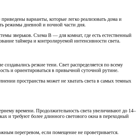
 приведены варианты, которые легко реализовать дома и
ть режимы дневной и ночной части дня.
емы зверьков. Схема B — для комнат, где есть естественный
ование таймера и контролируемой интенсивности света.
 создавались резкие тени. Свет распределяется по всему
ьность и ориентироваться в привычной суточной рутине.
лнении пространства может не хватать света в самых темных
ернему времени. Продолжительность света увеличивают до 14–
рках и требуют более длинного светового окна в переходный
ожным перегревом, если помещение не проветривается.