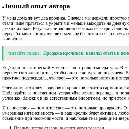
Личный опыт автора
У меня дома живут два кролика. Сначала мы держали простую с
стали чаще прятаться в укрытия и меньше выходить на дневную 
резких бликов. Результат не заставил себя ждать: звери стали 
перерабатывать пищу лучше и меньше беспокоиться во время с
животных.
Читайте также:
Продажа кроликов: каналы сбыта и цен
Ещё один практический момент — контроль температуры. В жар
перенес светильники так, чтобы они не допускали перегрева.
практика подтвердила, что свет — это не только источник эн
Очевидно, что ключ к здоровью кроликов лежит в гармонии св
Наблюдайте за поведением, устраняйте резкие перепады и не з
условиях, близких к их естественным биоритмам, но при этом 
И напоследок — помните: свет — это не только про яркость. Э
умеренная интенсивность — и ваш кролик будет активен, любоп
освещение при необходимости, и наблюдайте за реакцией звер
Преимущества ставок на спорт через телефон