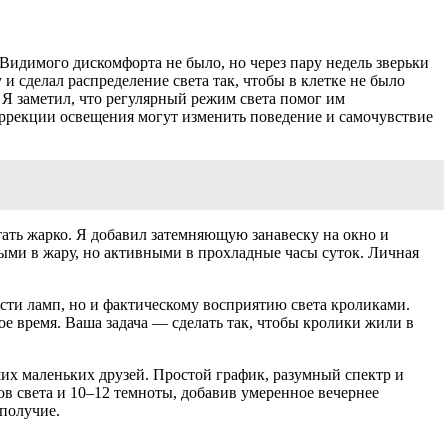
 Видимого дискомфорта не было, но через пару недель зверьки
и сделал распределение света так, чтобы в клетке не было
с. Я заметил, что регулярный режим света помог им
оррекции освещения могут изменить поведение и самочувствие
ать жарко. Я добавил затемняющую занавеску на окно и
ными в жару, но активными в прохладные часы суток. Личная
сти ламп, но и фактическому восприятию света кроликами.
ое время. Ваша задача — сделать так, чтобы кролики жили в
аших маленьких друзей. Простой график, разумный спектр и
ов света и 10–12 темноты, добавив умеренное вечернее
ополучие.