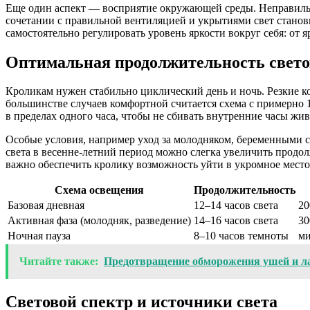
Еще один аспект — восприятие окружающей среды. Неправильна
сочетании с правильной вентиляцией и укрытиями свет станов
самостоятельно регулировать уровень яркости вокруг себя: от 
Оптимальная продолжительность свето
Кроликам нужен стабильно циклический день и ночь. Резкие 
большинстве случаев комфортной считается схема с примерно 1
в пределах одного часа, чтобы не сбивать внутренние часы жив
Особые условия, например уход за молодняком, беременными 
света в весенне-летний период можно слегка увеличить продолж
важно обеспечить кролику возможность уйти в укромное место,
Схема освещения
Продолжительность
Базовая дневная
12–14 часов света
20
Активная фаза (молодняк, разведение)
14–16 часов света
30
Ночная пауза
8–10 часов темноты
ми
Читайте также:
Предотвращение обморожения ушей и лап
Световой спектр и источники света