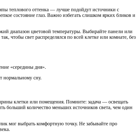
ампы теплового оттенка — лучше подойдут источники с
епкое состояние глаз. Важно избегать слишком ярких бликов и
окий диапазон цветовой температуры. Выбирайте панели или
к, чтобы свет распределялся по всей клетке или комнате, без
ение «середины дня».
т нормальному сну.
ширины клетки или помещения. Помните: задача — освещать
вить больший количество меньших источников света, чем один
лик мог выбрать комфортную точку. Не забывайте про
века.