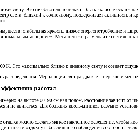
ному свету. Это не обязательно должны быть «классические» л
тр света, близкий к солнечному, поддерживает активность и кр
го.
муществ: стабильная яркость, низкое энергопотребление и шир
минимальным мерцанием. Механически размещайте светильники та
0 K. Это максимально близко к дневному свету и создает ощущ
ть распределения. Мерцающий свет раздражает зверьков и мешае
и эффективно работал
римерно на высоте 60–90 см над полом. Расстояние зависит от 
ться и не двигаться. Для больших крольчатников разумно устано
е отдыха можно сделать мягкое наклонное освещение, чтобы кро
уединиться и отдохнуть без лишнего наблюдения со стороны чело