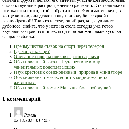
семена и фрукты делают его важным участником экосистемы,
способствующим распространению растений. Эта подвижная
птичка стоит того, чтобы обратить на неё внимание: ведь, в
конце концов, она делает нашу природу более яркой и
разнообразной! Так что в следующий раз, когда увидите
дубоноса, знайте, что у него на столе сегодня уже готов
вкусный завтрак из шишек, ягод и, возможно, даже кусочка
сладкого яблока!
Преимущества ставок на спорт через телефон
Где живут клещи?
Описание пород кроликов с фотографиями
Обыкновенный гоголь: Путешествие в мир
удивительных водоплавающих
Паук крестовик обыкновенный: природа в миниатюре
Обыкновенный хомяк: койот в мире домашних
животных!
Обыкновенный хомяк: Малыш с большой душой
1 комментарий
Роман
:
02.12.2024 в 04:05