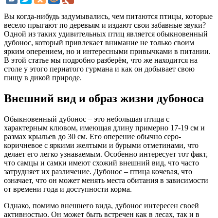
Вы когда-нибудь задумывались, чем питаются птицы, которые
весело прыгают по деревьям и издают свои забавные звуки?
Одной из таких удивительных птиц является обыкновенный
дубонос, который привлекает внимание не только своим
ярким оперением, но и интересными привычками в питании.
В этой статье мы подробно разберём, что же находится на
столе у этого пернатого гурмана и как он добывает свою
пищу в дикой природе.
Внешний вид и образ жизни дубоносa
Обыкновенный дубонос – это небольшая птица с
характерным клювом, имеющая длину примерно 17-19 см и
размах крыльев до 30 см. Его оперение обычно серо-
коричневое с яркими желтыми и бурыми отметинами, что
делает его легко узнаваемым. Особенно интересует тот факт,
что самцы и самки имеют схожий внешний вид, что часто
затрудняет их различение. Дубонос – птица кочевая, что
означает, что он может менять места обитания в зависимости
от времени года и доступности корма.
Однако, помимо внешнего вида, дубонос интересен своей
активностью. Он может быть встречен как в лесах, так и в