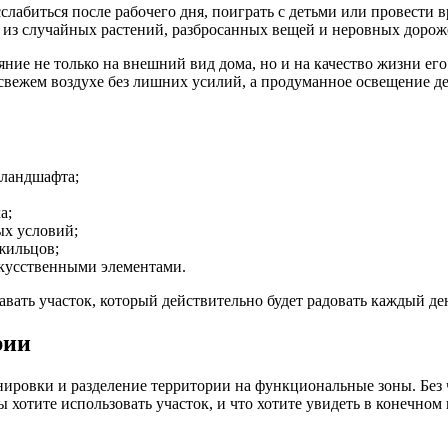
слабиться после рабочего дня, поиграть с детьми или провести 
с из случайных растений, разбросанных вещей и неровных дорож
яние не только на внешний вид дома, но и на качество жизни ег
свежем воздухе без лишних усилий, а продуманное освещение де
 ландшафта;
а;
ых условий;
жильцов;
кусственными элементами.
авать участок, который действительно будет радовать каждый де
рии
ировки и разделение территории на функциональные зоны. Без ч
 хотите использовать участок, и что хотите увидеть в конечном 