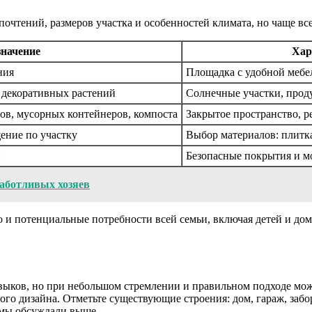
почтений, размеров участка и особенностей климата, но чаще в
начение
Хар
ния
Площадка с удобной мебел
 декоративных растений
Солнечные участки, прод
ов, мусорных контейнеров, компоста
Закрытое пространство, р
ение по участку
Выбор материалов: плитка
й
Безопасные покрытия и м
заботливых хозяев
о и потенциальные потребности всей семьи, включая детей и д
.
ыков, но при небольшом стремлении и правильном подходе можн
го дизайна. Отметьте существующие строения: дом, гараж, забор
е мы обсуждали выше.