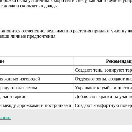
рожка была устойчива к морозам и снегу, как часто будете убир
не должна скользить в дождь.
ановится озеленение, ведь именно растения придают участку жи
 ваши личные предпочтения.
ие
Рекомендац
Создают тень, зонируют т
для живых изгородей
Отделяют зоны, создают ви
радуют глаз летом
Украшают клумбы и цветник
 часто яркие
Добавляют краски на участ
ии между дорожками и постройками
Создают комфортную поверх
вляют