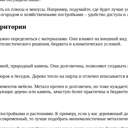
ть их плюсы и минусы. Например, подумайте, где будет лучше у
с огородом и хозяйственными постройками – удобство доступа и
рритории
нужно определиться с материалами. Они влияют на внешний вид у
стилистического решения, бюджета и климатических условий.
равий, природный камень. Они долговечны, позволяют создавать
боров и беседок. Дерево тепло на ощупь и отлично вписывается 
лементов мебели. Металл прочен и долговечен, но тоже нуждаетс
ющие дерево или камень, зачастую более практичны и бюджетны
постройками и растениями. К примеру, если у вас деревянный до
ом современный, то лучше подобрать минималистичные металличе