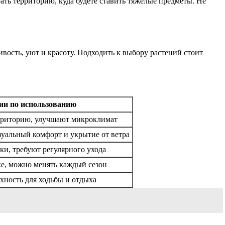
ать территорию, куда будете ставить тяжелые предметы. Не
вость, уют и красоту. Подходить к выбору растений стоит
ии по использованию
ерриторию, улучшают микроклимат
зуальный комфорт и укрытие от ветра
и, требуют регулярного ухода
ке, можно менять каждый сезон
ность для ходьбы и отдыха