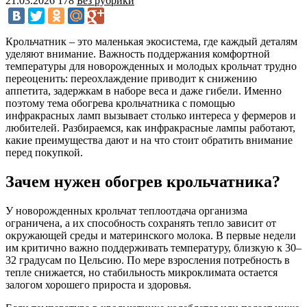
21.03.2026
178
Без рубрики
Крольчатник – это маленькая экосистема, где каждый деталям
уделяют внимание. Важность поддержания комфортной
температуры для новорожденных и молодых крольчат трудно
переоценить: переохлаждение приводит к снижению
аппетита, задержкам в наборе веса и даже гибели. Именно
поэтому тема обогрева крольчатника с помощью
инфракрасных ламп вызывает столько интереса у фермеров и
любителей. Разбираемся, как инфракрасные лампы работают,
какие преимущества дают и на что стоит обратить внимание
перед покупкой.
Зачем нужен обогрев крольчатника?
У новорожденных крольчат теплоотдача организма
ограничена, а их способность сохранять тепло зависит от
окружающей среды и материнского молока. В первые недели
им критично важно поддерживать температуру, близкую к 30–
32 градусам по Цельсию. По мере взросления потребность в
тепле снижается, но стабильность микроклимата остается
залогом хорошего прироста и здоровья.