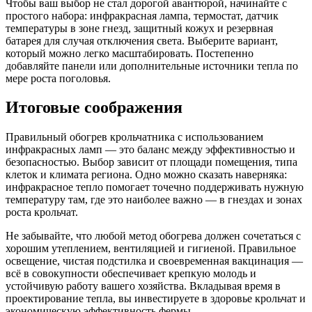
Чтобы ваш выбор не стал дорогой авантюрой, начинайте с
простого набора: инфракрасная лампа, термостат, датчик
температуры в зоне гнезд, защитный кожух и резервная
батарея для случая отключения света. Выберите вариант,
который можно легко масштабировать. Постепенно
добавляйте панели или дополнительные источники тепла по
мере роста поголовья.
Итоговые соображения
Правильный обогрев крольчатника с использованием
инфракрасных ламп — это баланс между эффективностью и
безопасностью. Выбор зависит от площади помещения, типа
клеток и климата региона. Одно можно сказать наверняка:
инфракрасное тепло помогает точечно поддерживать нужную
температуру там, где это наиболее важно — в гнездах и зонах
роста крольчат.
Не забывайте, что любой метод обогрева должен сочетаться с
хорошим утеплением, вентиляцией и гигиеной. Правильное
освещение, чистая подстилка и своевременная вакцинация —
всё в совокупности обеспечивает крепкую молодь и
устойчивую работу вашего хозяйства. Вкладывая время в
проектирование тепла, вы инвестируете в здоровье крольчат и
экономическую эффективность фермы.