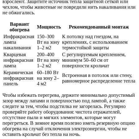
взрослеют. Защитите источник тепла защитной сеткой или
чехлом, чтобы животные не повредили нить накаливания или
не обжигались.
Вариант
Мощность
Рекомендованный монтаж
обогрева
Инфракрасная
150–300
К потолку над гнездом, на
лампа
Вт на зону
креплениях, с использованием
накаливания
1–2 м2
термостойкой защиты
Кварцевая
200–400
С регулируемым креплением,
инфракрасная
Вт на зону
минимум 50–60 см от
лампа
1–2 м2
поверхности крольчат
Керамическая
60–180 Вт
Встроенная в потолок или стену,
инфракрасная
на зону 2–
равномерное распределение тепла
панель
4 м2
Чтобы избежать перегрева, держите минимально допустимый
зазор между лапами и поверхностью под лампой, а также
следите за тем, чтобы подстилка не загорелась. Регулярно
проверяйте работу оборудования: чистота отражателей,
отсутствие пыли и мягких элементов, которые могут
перегреться. В зимнее время полезно иметь резервную опцию
обогрева на случай отключения электроэнергии, чтобы не
оставить крольчат без тепла на ночь.