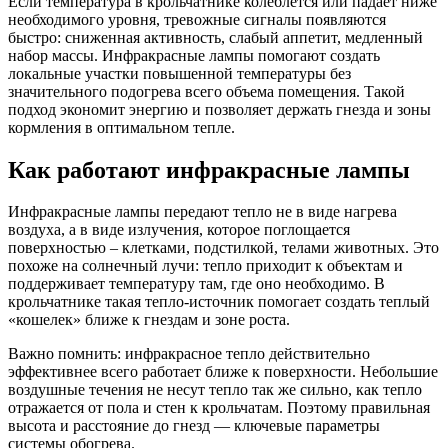
Если температура в крольчатнике колеблется или падает ниже
необходимого уровня, тревожные сигналы появляются
быстро: сниженная активность, слабый аппетит, медленный
набор массы. Инфракрасные лампы помогают создать
локальные участки повышенной температуры без
значительного подогрева всего объема помещения. Такой
подход экономит энергию и позволяет держать гнезда и зоны
кормления в оптимальном тепле.
Как работают инфракрасные лампы
Инфракрасные лампы передают тепло не в виде нагрева
воздуха, а в виде излучения, которое поглощается
поверхностью – клетками, подстилкой, телами животных. Это
похоже на солнечный лучи: тепло приходит к объектам и
поддерживает температуру там, где оно необходимо. В
крольчатнике такая тепло-источник помогает создать теплый
«кошелек» ближе к гнездам и зоне роста.
Важно помнить: инфракрасное тепло действительно
эффективнее всего работает ближе к поверхности. Небольшие
воздушные течения не несут тепло так же сильно, как тепло
отражается от пола и стен к крольчатам. Поэтому правильная
высота и расстояние до гнезд — ключевые параметры
системы обогрева.