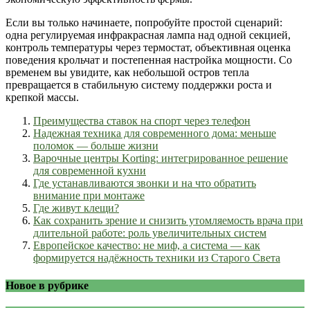
Если вы только начинаете, попробуйте простой сценарий:
одна регулируемая инфракрасная лампа над одной секцией,
контроль температуры через термостат, объективная оценка
поведения крольчат и постепенная настройка мощности. Со
временем вы увидите, как небольшой остров тепла
превращается в стабильную систему поддержки роста и
крепкой массы.
Преимущества ставок на спорт через телефон
Надежная техника для современного дома: меньше
поломок — больше жизни
Варочные центры Korting: интегрированное решение
для современной кухни
Где устанавливаются звонки и на что обратить
внимание при монтаже
Где живут клещи?
Как сохранить зрение и снизить утомляемость врача при
длительной работе: роль увеличительных систем
Европейское качество: не миф, а система — как
формируется надёжность техники из Старого Света
Новое в рубрике