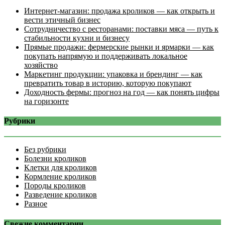
Интернет‑магазин: продажа кроликов — как открыть и
вести этичный бизнес
Сотрудничество с ресторанами: поставки мяса — путь к
стабильности кухни и бизнесу
Прямые продажи: фермерские рынки и ярмарки — как
покупать напрямую и поддерживать локальное
хозяйство
Маркетинг продукции: упаковка и брендинг — как
превратить товар в историю, которую покупают
Доходность фермы: прогноз на год — как понять цифры
на горизонте
Рубрики
Без рубрики
Болезни кроликов
Клетки для кроликов
Кормление кроликов
Породы кроликов
Разведение кроликов
Разное
Свежие комментарии