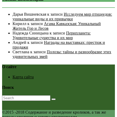
Дарья Вишневская
к записи
Исследуем мир птицеедов:
уникальные виды и их привычки
Кирилл
к записи
Агама Кавказская: Уникальный
Житель Гор и Лесов
Надежда Синицына
к записи
Перипланета:
Удивительные существа и их мир
Андрей
к записи
Награды на выставках: престиж и
продажи
Светлана
к записи
Полозы: тайны и разнообразие этих
удивительных змей
О сайте
Карта сайта
Поиск
©2015 -2018 Содержание и разведение кроликов, а так же
породы кроликов и советы кролиководам.