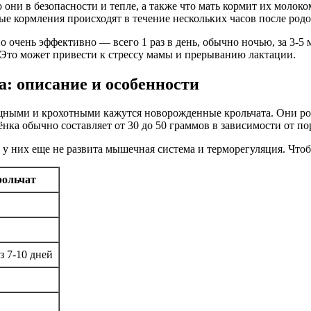
 они в безопасности и тепле, а также что мать кормит их молок
е кормления происходят в течение нескольких часов после родо
о очень эффективно — всего 1 раз в день, обычно ночью, за 3-5
 Это может привести к стрессу мамы и прерыванию лактации.
: описание и особенности
щными и крохотными кажутся новорожденные крольчата. Они ро
нка обычно составляет от 30 до 50 граммов в зависимости от по
 у них еще не развита мышечная система и терморегуляция. Чтоб
рольчат
з 7-10 дней