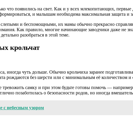
ко что появились на свет. Как и у всех млекопитающих, первые
 формироваться, и малышам необходима максимальная защита и з
, слепыми и беспомощными, их мамы обычно прекрасно справляю
имания. Как правило, многие начинающие заводчики даже не зна
детально разобраться в этой теме.
ых крольчат
са, иногда чуть дольше. Обычно крольчиха заранее подготавлива
ата рождаются без шерсти или с минимальным её количеством и 
 не тревожить самку и при этом будьте готовы помочь — наприм
лично позаботилась о безопасности родов, но иногда вмешатель
ие с небесным узором