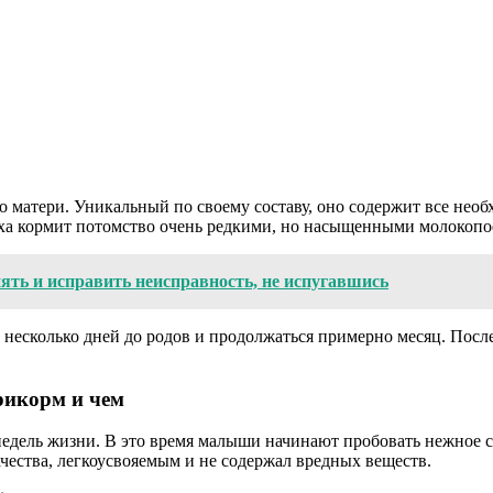
матери. Уникальный по своему составу, оно содержит все необ
иха кормит потомство очень редкими, но насыщенными молокоп
ять и исправить неисправность, не испугавшись
а несколько дней до родов и продолжаться примерно месяц. Пос
рикорм и чем
недель жизни. В это время малыши начинают пробовать нежное 
чества, легкоусвояемым и не содержал вредных веществ.