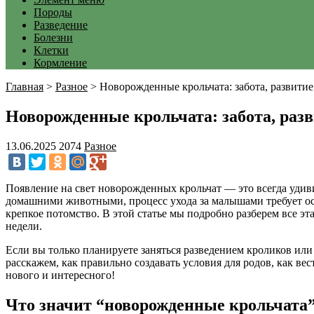
Породы
Разведение
Болезни
Клетки
Кормление
Главная
>
Разное
>
Новорожденные крольчата: забота, развити
Новорожденные крольчата: забота, раз
13.06.2025
2074
Разное
Появление на свет новорожденных крольчат — это всегда удив
домашними животными, процесс ухода за малышами требует осо
крепкое потомство. В этой статье мы подробно разберем все э
недели.
Если вы только планируете заняться разведением кроликов или
расскажем, как правильно создавать условия для родов, как ве
нового и интересного!
Что значит “новорожденные крольчата”