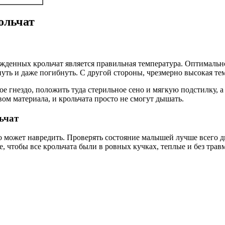
ольчат
енных крольчат является правильная температура. Оптимально 
уть и даже погибнуть. С другой стороны, чрезмерно высокая те
 гнездо, положить туда стерильное сено и мягкую подстилку, а
ом материала, и крольчата просто не смогут дышать.
ьчат
может навредить. Проверять состояние малышей лучше всего два
, чтобы все крольчата были в ровных кучках, теплые и без травм