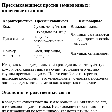
Пресмыкающиеся против земноводных:
ключевые отличия
Характеристика
Пресмыкающиеся
Земноводные
Кожа
Сухая, чешуйчатая
Влажная, гладкая
Откладывают яйца
Личинки развиваются
на суше,
Цикл жизни
в воде, взрослая особь
размножение вне
– на суше
воды
Пример
Змеи, ящерицы,
Лягушки, саламандры
животных
крокодилы
Итак, как мы видим, нильский крокодил имеет чешуйчатую
кожу и откладывает яйца на суше, что делает его частью
группы пресмыкающихся. Но что еще более интересно,
нильские крокодилы – это «переходные» существа, поскольку
они проводят много времени как в воде, так и на суше.
Эволюция и родственные связи
Крокодилы существуют на Земле больше 200 миллионов лет,
и их эволюция удивительна. Исследования показывают, что
их ближайшими родственниками являются птицы, а не