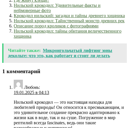
Где живут клещи?
Нильский крокодил: Удивительные факты и
неймоверные фото
Крокодил нильский: загадки и тайны древнего хищника
Нильский крокодил: Тайнственный монстр древних рек
Описание пород кроликов с фотографиями
Нильский крокодил: тайны обитания величественного
хищника
Читайте также:
Микроигольчатый лифтинг зоны
декольте: что это, как работает и стоит ли делать
1 комментарий
Любовь
:
19.01.2025 в 04:13
Нильский крокодил — это настоящая находка для
любителей природы! Он относится к пресмыкающим, и
это удивительное создание прекрасно адаптировано к
жизни как в воде, так и на суше. Погружение в мир
рептилий всегда fascinates, ведь они такие
разнообразные и интересные!