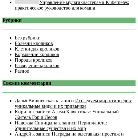
Управление мультикластерами Kubernetes:
практическое руководство для команд
Рубрики
Без рубрики
Болезни кроликов
Клетки для кроликов
Кормление кроликов
Породы кроликов
Разведение кроликов
Разное
Свежие комментарии
Дарья Вишневская
к записи
Исследуем мир птицеедов:
уникальные виды и их привычки
Кирилл
к записи
Агама Кавказская: Уникальный
Житель Гор и Лесов
Надежда Синицына
к записи
Перипланета:
Удивительные существа и их мир
Андрей
к записи
Награды на выставках: престиж и