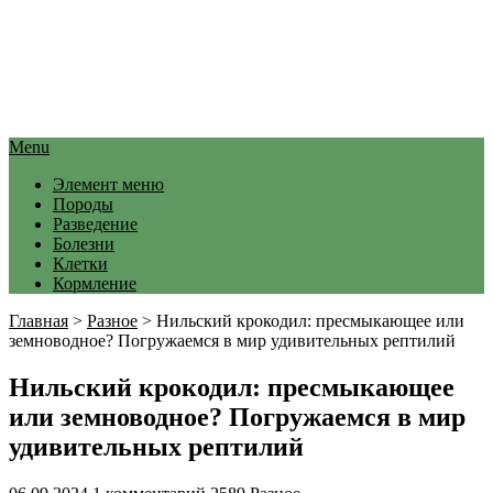
Menu
Элемент меню
Породы
Разведение
Болезни
Клетки
Кормление
Главная
>
Разное
>
Нильский крокодил: пресмыкающее или
земноводное? Погружаемся в мир удивительных рептилий
Нильский крокодил: пресмыкающее
или земноводное? Погружаемся в мир
удивительных рептилий