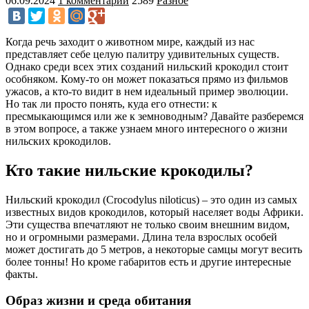
06.09.2024
1 комментарий
2589
Разное
Когда речь заходит о животном мире, каждый из нас
представляет себе целую палитру удивительных существ.
Однако среди всех этих созданий нильский крокодил стоит
особняком. Кому-то он может показаться прямо из фильмов
ужасов, а кто-то видит в нем идеальный пример эволюции.
Но так ли просто понять, куда его отнести: к
пресмыкающимся или же к земноводным? Давайте разберемся
в этом вопросе, а также узнаем много интересного о жизни
нильских крокодилов.
Кто такие нильские крокодилы?
Нильский крокодил (Crocodylus niloticus) – это один из самых
известных видов крокодилов, который населяет воды Африки.
Эти существа впечатляют не только своим внешним видом,
но и огромными размерами. Длина тела взрослых особей
может достигать до 5 метров, а некоторые самцы могут весить
более тонны! Но кроме габаритов есть и другие интересные
факты.
Образ жизни и среда обитания