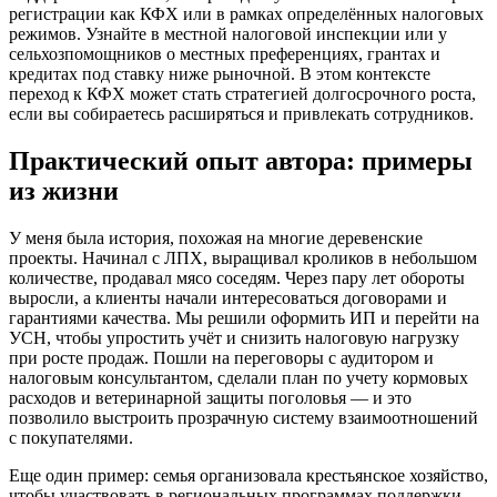
регистрации как КФХ или в рамках определённых налоговых
режимов. Узнайте в местной налоговой инспекции или у
сельхозпомощников о местных преференциях, грантах и
кредитах под ставку ниже рыночной. В этом контексте
переход к КФХ может стать стратегией долгосрочного роста,
если вы собираетесь расширяться и привлекать сотрудников.
Практический опыт автора: примеры
из жизни
У меня была история, похожая на многие деревенские
проекты. Начинал с ЛПХ, выращивал кроликов в небольшом
количестве, продавал мясо соседям. Через пару лет обороты
выросли, а клиенты начали интересоваться договорами и
гарантиями качества. Мы решили оформить ИП и перейти на
УСН, чтобы упростить учёт и снизить налоговую нагрузку
при росте продаж. Пошли на переговоры с аудитором и
налоговым консультантом, сделали план по учету кормовых
расходов и ветеринарной защиты поголовья — и это
позволило выстроить прозрачную систему взаимоотношений
с покупателями.
Еще один пример: семья организовала крестьянское хозяйство,
чтобы участвовать в региональных программах поддержки.