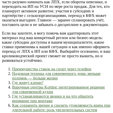
часто разумно начинать как ЛПХ, если обороты невелики, и
переходить на ИП на УСН по мере роста продаж. Для тех, кто
планирует активное развитие, участия в субсидиях и
партнёрстве с сельхозорганизациями, переход в КФХ может
оказаться выгоднее. Главное — заранее спланировать учёт,
поставить цели и не забывать о дисциплине в документации.
Если вы захотите, я могу помочь вам адаптировать этот
материал под ваш конкретный регион или бизнес-модель:
какие субсидии доступны в вашем муниципалитете, какие
ставки применимы к вашей ситуации и как именно оформить
переход от ЛПХ к ИП или КФХ. Выбирайте осознанно, и ваш
кролиководческий проект сможет не просто выжить, но и
развиваться устойчиво.
Преимущества ставок на спорт через телефон
Надежная техника для современного дома: меньше
поломок — больше жизни
Где живут клещи?
Варочные центры Korting: интегрированное решение
для современной кухни
Где устанавливаются звонки и на что обратить
внимание при монтаже
Как сохранить зрение и снизить утомляемость врача при
длительной работе: роль увеличительных систем