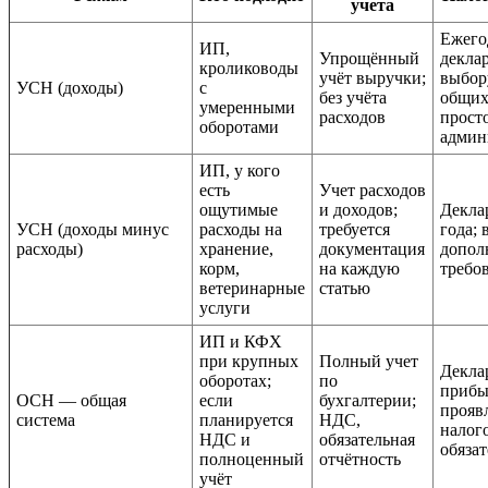
учета
Ежего
ИП,
Упрощённый
деклар
кролиководы
учёт выручки;
выбор
УСН (доходы)
с
без учёта
общих
умеренными
расходов
прост
оборотами
админ
ИП, у кого
есть
Учет расходов
ощутимые
и доходов;
Декла
УСН (доходы минус
расходы на
требуется
года;
расходы)
хранение,
документация
допол
корм,
на каждую
требов
ветеринарные
статью
услуги
ИП и КФХ
при крупных
Полный учет
Декла
оборотах;
по
прибы
ОСН — общая
если
бухгалтерии;
прояв
система
планируется
НДС,
налог
НДС и
обязательная
обязат
полноценный
отчётность
учёт