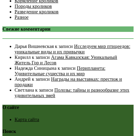
Кормление кроликов
Породы кроликов
Разведение кроликов
Разное
Свежие комментарии
Дарья Вишневская
к записи
Исследуем мир птицеедов:
уникальные виды и их привычки
Кирилл
к записи
Агама Кавказская: Уникальный
Житель Гор и Лесов
Надежда Синицына
к записи
Перипланета:
Удивительные существа и их мир
Андрей
к записи
Награды на выставках: престиж и
продажи
Светлана
к записи
Полозы: тайны и разнообразие этих
удивительных змей
О сайте
Карта сайта
Поиск