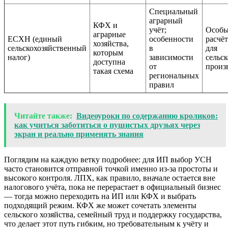
Специальный
аграрный
КФХ и
учёт;
Особы
аграрные
ЕСХН (единый
особенности
расчё
хозяйства,
сельскохозяйственный
в
для
которым
налог)
зависимости
сельс
доступна
от
произ
такая схема
региональных
правил
Читайте также:
Видеоуроки по содержанию кроликов:
как учиться заботиться о пушистых друзьях через
экран и реально применять знания
Поглядим на каждую ветку подробнее: для ИП выбор УСН
часто становится отправной точкой именно из-за простоты и
высокого контроля. ЛПХ, как правило, вначале остается вне
налогового учёта, пока не перерастает в официальный бизнес
— тогда можно переходить на ИП или КФХ и выбрать
подходящий режим. КФХ же может сочетать элементы
сельского хозяйства, семейный труд и поддержку государства,
что делает этот путь гибким, но требовательным к учёту и