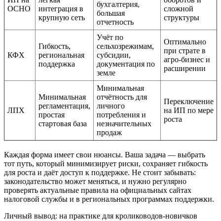
бухгалтерия,
ОСНО
интеграция в
сложной
большая
крупную сеть
структуры
отчетность
Учёт по
Оптимально
Гибкость,
сельхозрежимам,
при страте в
КФХ
региональная
субсидии,
агро-бизнес и
поддержка
документация по
расширении
земле
Минимальная
Минимальная
отчётность для
Переключение
регламентация,
личного
ЛПХ
на ИП по мере
простая
потребления и
роста
стартовая база
незначительных
продаж
Каждая форма имеет свои нюансы. Ваша задача — выбрать
тот путь, который минимизирует риски, сохраняет гибкость
для роста и даёт доступ к поддержке. Не стоит забывать:
законодательство может меняться, и нужно регулярно
проверять актуальные правила на официальных сайтах
налоговой службы и в региональных программах поддержки.
Личный вывод: на практике для кролиководов-новичков