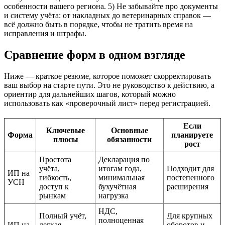
особенности вашего региона. 5) Не забывайте про документы
и систему учёта: от накладных до ветеринарных справок —
всё должно быть в порядке, чтобы не тратить время на
исправления и штрафы.
Сравнение форм в одном взгляде
Ниже — краткое резюме, которое поможет скорректировать
ваш выбор на старте пути. Это не руководство к действию, а
ориентир для дальнейших шагов, который можно
использовать как «проверочный лист» перед регистрацией.
Если
Ключевые
Основные
Форма
планируете
плюсы
обязанности
рост
Простота
Декларация по
учёта,
итогам года,
Подходит для
ИП на
гибкость,
минимальная
постепенного
УСН
доступ к
бухучётная
расширения
рынкам
нагрузка
НДС,
Полный учёт,
Для крупных
полноценная
ИП на
легкая
оборотов и