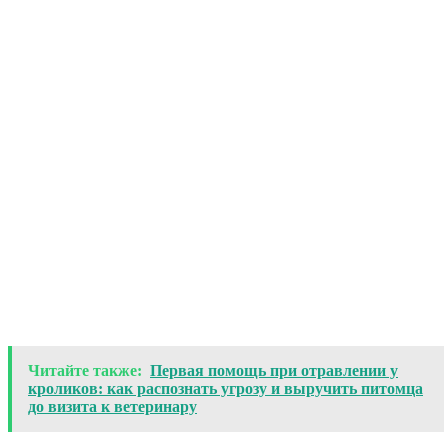
Читайте также:
Первая помощь при отравлении у
кроликов: как распознать угрозу и выручить питомца
до визита к ветеринару