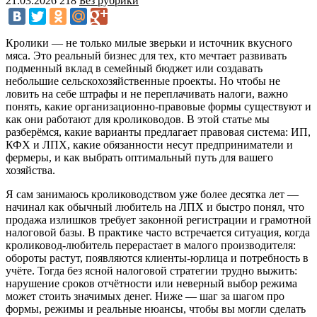
21.03.2026
218
Без рубрики
Кролики — не только милые зверьки и источник вкусного
мяса. Это реальный бизнес для тех, кто мечтает развивать
подменный вклад в семейный бюджет или создавать
небольшие сельскохозяйственные проекты. Но чтобы не
ловить на себе штрафы и не переплачивать налоги, важно
понять, какие организационно-правовые формы существуют и
как они работают для кролиководов. В этой статье мы
разберёмся, какие варианты предлагает правовая система: ИП,
КФХ и ЛПХ, какие обязанности несут предприниматели и
фермеры, и как выбрать оптимальный путь для вашего
хозяйства.
Я сам занимаюсь кролиководством уже более десятка лет —
начинал как обычный любитель на ЛПХ и быстро понял, что
продажа излишков требует законной регистрации и грамотной
налоговой базы. В практике часто встречается ситуация, когда
кроликовод-любитель перерастает в малого производителя:
обороты растут, появляются клиенты-юрлица и потребность в
учёте. Тогда без ясной налоговой стратегии трудно выжить:
нарушение сроков отчётности или неверный выбор режима
может стоить значимых денег. Ниже — шаг за шагом про
формы, режимы и реальные нюансы, чтобы вы могли сделать