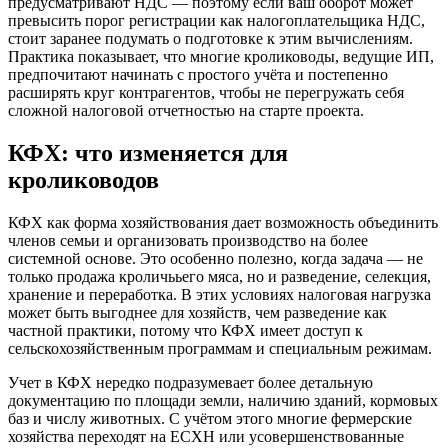
предусматривают НДС — поэтому если ваш оборот может
превысить порог регистрации как налогоплательщика НДС,
стоит заранее подумать о подготовке к этим вычислениям.
Практика показывает, что многие кролиководы, ведущие ИП,
предпочитают начинать с простого учёта и постепенно
расширять круг контрагентов, чтобы не перегружать себя
сложной налоговой отчетностью на старте проекта.
КФХ: что изменяется для
кролиководов
КФХ как форма хозяйствования дает возможность объединить
членов семьи и организовать производство на более
системной основе. Это особенно полезно, когда задача — не
только продажа кроличььего мяса, но и разведение, селекция,
хранение и переработка. В этих условиях налоговая нагрузка
может быть выгоднее для хозяйств, чем разведение как
частной практики, потому что КФХ имеет доступ к
сельскохозяйственным программам и специальным режимам.
Учет в КФХ нередко подразумевает более детальную
документацию по площади земли, наличию зданий, кормовых
баз и числу животных. С учётом этого многие фермерские
хозяйства переходят на ЕСХН или усовершенствованные