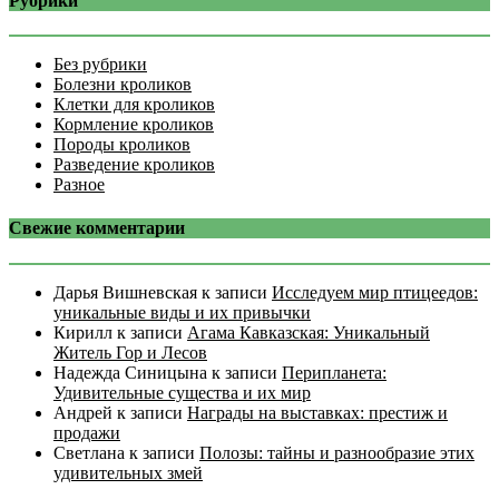
Рубрики
Без рубрики
Болезни кроликов
Клетки для кроликов
Кормление кроликов
Породы кроликов
Разведение кроликов
Разное
Свежие комментарии
Дарья Вишневская
к записи
Исследуем мир птицеедов:
уникальные виды и их привычки
Кирилл
к записи
Агама Кавказская: Уникальный
Житель Гор и Лесов
Надежда Синицына
к записи
Перипланета:
Удивительные существа и их мир
Андрей
к записи
Награды на выставках: престиж и
продажи
Светлана
к записи
Полозы: тайны и разнообразие этих
удивительных змей