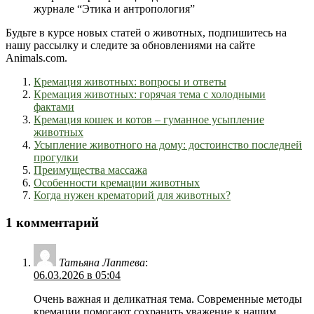
журнале “Этика и антропология”
Будьте в курсе новых статей о животных, подпишитесь на
нашу рассылку и следите за обновлениями на сайте
Animals.com.
Кремация животных: вопросы и ответы
Кремация животных: горячая тема с холодными
фактами
Кремация кошек и котов – гуманное усыпление
животных
Усыпление животного на дому: достоинство последней
прогулки
Преимущества массажа
Особенности кремации животных
Когда нужен крематорий для животных?
1 комментарий
Татьяна Лаптева
:
06.03.2026 в 05:04
Очень важная и деликатная тема. Современные методы
кремации помогают сохранить уважение к нашим