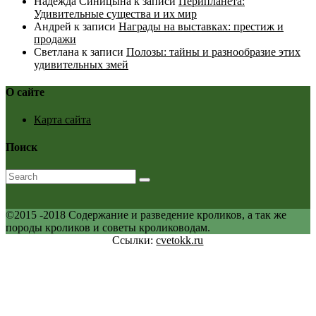
Надежда Синицына
к записи
Перипланета:
Удивительные существа и их мир
Андрей
к записи
Награды на выставках: престиж и
продажи
Светлана
к записи
Полозы: тайны и разнообразие этих
удивительных змей
О сайте
Карта сайта
Поиск
©2015 -2018 Содержание и разведение кроликов, а так же
породы кроликов и советы кролиководам.
Ссылки:
cvetokk.ru