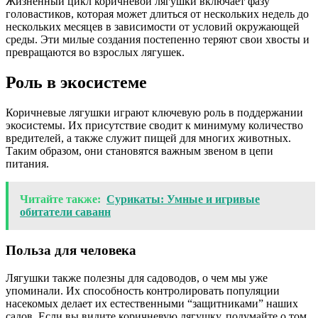
Жизненный цикл коричневой лягушки включает фазу
головастиков, которая может длиться от нескольких недель до
нескольких месяцев в зависимости от условий окружающей
среды. Эти милые создания постепенно теряют свои хвосты и
превращаются во взрослых лягушек.
Роль в экосистеме
Коричневые лягушки играют ключевую роль в поддержании
экосистемы. Их присутствие сводит к минимуму количество
вредителей, а также служит пищей для многих животных.
Таким образом, они становятся важным звеном в цепи
питания.
Читайте также:
Сурикаты: Умные и игривые
обитатели саванн
Польза для человека
Лягушки также полезны для садоводов, о чем мы уже
упоминали. Их способность контролировать популяции
насекомых делает их естественными “защитниками” наших
садов. Если вы видите коричневую лягушку, подумайте о том,