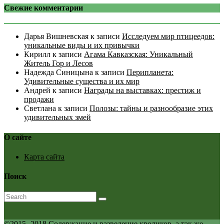
Свежие комментарии
Дарья Вишневская
к записи
Исследуем мир птицеедов:
уникальные виды и их привычки
Кирилл
к записи
Агама Кавказская: Уникальный
Житель Гор и Лесов
Надежда Синицына
к записи
Перипланета:
Удивительные существа и их мир
Андрей
к записи
Награды на выставках: престиж и
продажи
Светлана
к записи
Полозы: тайны и разнообразие этих
удивительных змей
О сайте
Карта сайта
Поиск
©2015 -2018 Содержание и разведение кроликов, а так же